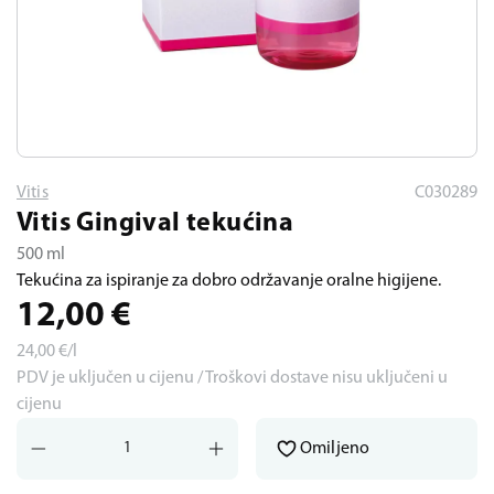
Vitis
C030289
Vitis Gingival tekućina
500 ml
Tekućina za ispiranje za dobro održavanje oralne higijene.
12,00
€
24,00
€/l
PDV je uključen u cijenu / Troškovi dostave nisu uključeni u
cijenu
Omiljeno