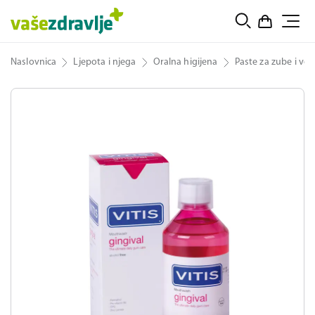
Naslovnica
Ljepota i njega
Oralna higijena
Paste za zube i vod