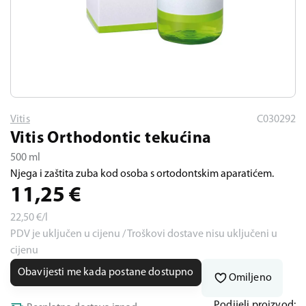
Vitis
C030292
Vitis Orthodontic tekućina
500 ml
Njega i zaštita zuba kod osoba s ortodontskim aparatićem.
11,25
€
22,50
€/l
PDV je uključen u cijenu / Troškovi dostave nisu uključeni u
cijenu
Obavijesti me kada postane dostupno
Omiljeno
Podijeli proizvod: