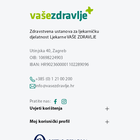
Zdravstvena ustanova za ljekarničku
djelatnost Ljekarne VAŠE ZDRAVLJE
Utinjska 40, Zagreb
OIB: 10698224903
IBAN: HR9023600001102289096
+385 (0) 1 21 00 200
info@vasezdravlje.hr
Pratite nas:
Uvjeti korištenja
Moj korisnički profil