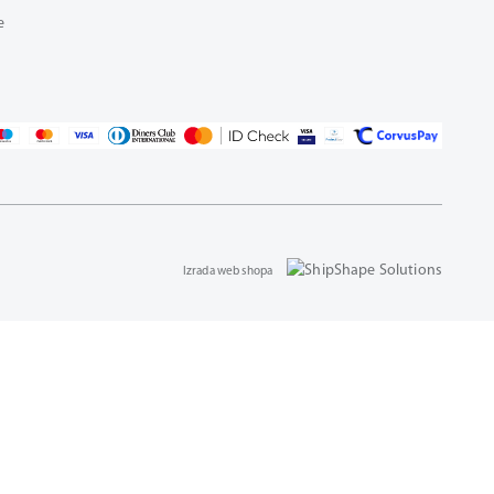
e
Izrada web shopa