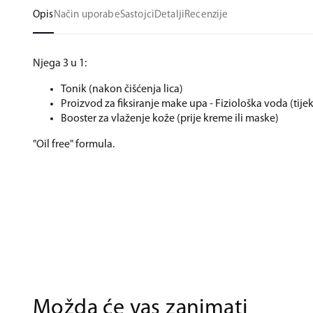
Opis
Način uporabe
Sastojci
Detalji
Recenzije
Njega 3 u 1:
Tonik (nakon čišćenja lica)
Proizvod za fiksiranje make upa - Fiziološka voda (tij
Booster za vlaženje kože (prije kreme ili maske)
"Oil free" formula.
Možda će vas zanimati