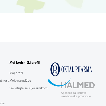
Moj korisnički profil
Moj profil
vatnosti
Moje narudžbe
Savjetujte se s ljekarnikom
arni