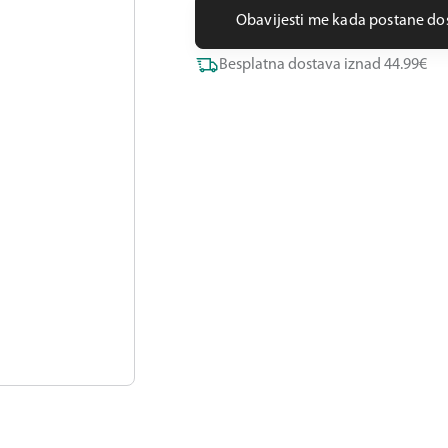
Obavijesti me kada postane d
Besplatna dostava iznad 44.99€