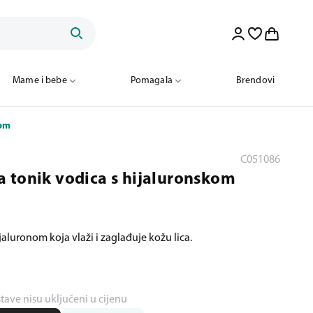
Mame i bebe
Pomagala
Brendovi
nom
C051086
 tonik vodica s hijaluronskom
jaluronom koja vlaži i zaglađuje kožu lica.
stave nisu uključeni u cijenu