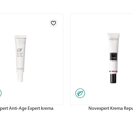
pert Anti-Age Expert krema
Novexpert Krema Rep