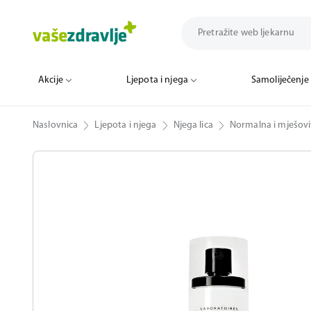
Akcije
Ljepota i njega
Samoliječenje
Naslovnica
Ljepota i njega
Njega lica
Normalna i mješovi