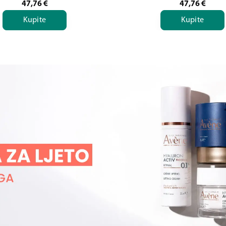
47,76
€
47,76
€
Kupite
Kupite