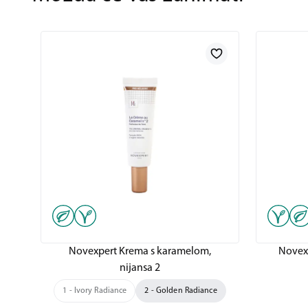
Novexpert Krema s karamelom,
Novex
nijansa 2
1 - Ivory Radiance
2 - Golden Radiance