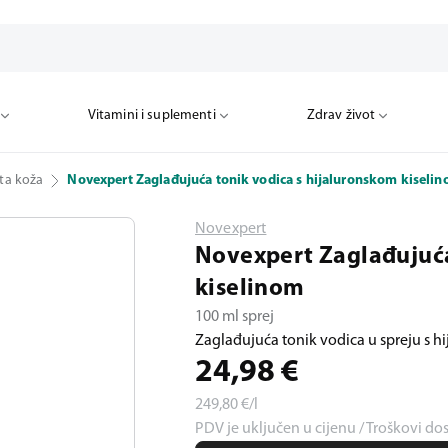
Vitamini i suplementi
Zdrav život
ta koža
Novexpert Zaglađujuća tonik vodica s hijaluronskom kiseli
Novexpert
Novexpert Zaglađujuća
kiselinom
100 ml sprej
Zaglađujuća tonik vodica u spreju s hi
24,98
€
249,80
€/l
PDV je uključen u cijenu / Troškovi do