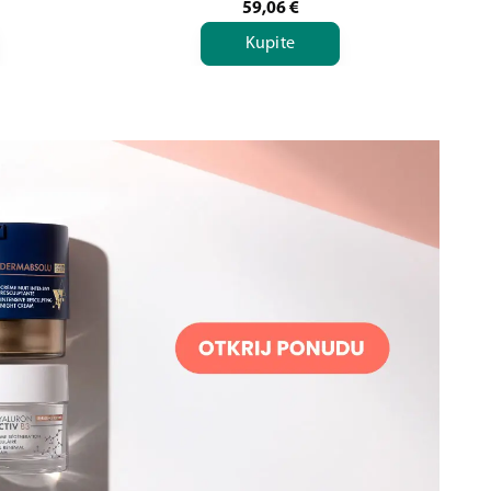
59,06
€
Kupite