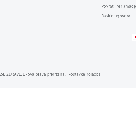
Povrat i reklamacij
Raskid ugovora
AŠE ZDRAVLJE - Sva prava pridržana. |
Postavke kolačića