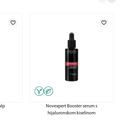
ulp
Novexpert Booster serum s
N
hijaluronskom kiselinom