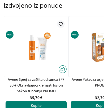
Izdvojeno iz ponude
Avène Sprej za zaštitu od sunca SPF
Avène Paket za osjetlj
30 + Obnavljajući kremasti losion
PROMO
nakon sunčanja PROMO
35,70
€
32,70
€
Kupite
Kupite