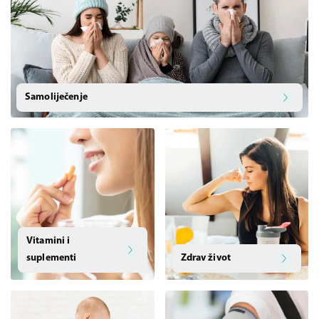
Samoliječenje
Vitamini i
suplementi
Zdrav život