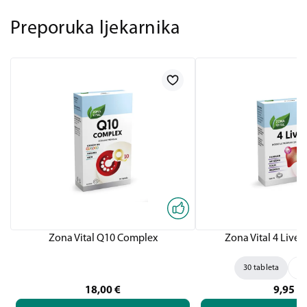
Preporuka ljekarnika
Zona Vital Q10 Complex
Zona Vital 4 Liver,
30 tableta
60
18,00
€
9,95
€