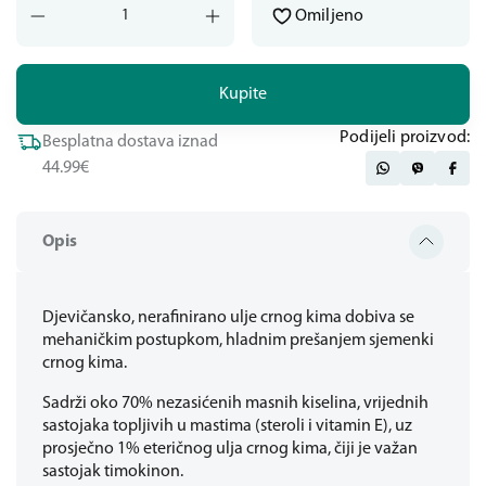
Omiljeno
Kupite
Podijeli proizvod:
Besplatna dostava iznad
44.99€
Opis
Djevičansko, nerafinirano ulje crnog kima dobiva se
mehaničkim postupkom, hladnim prešanjem sjemenki
crnog kima.
Sadrži oko 70% nezasićenih masnih kiselina, vrijednih
sastojaka topljivih u mastima (steroli i vitamin E), uz
prosječno 1% eteričnog ulja crnog kima, čiji je važan
sastojak timokinon.