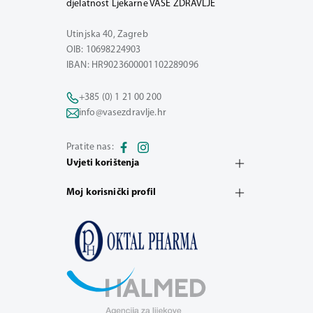
djelatnost Ljekarne VAŠE ZDRAVLJE
Utinjska 40, Zagreb
OIB: 10698224903
IBAN: HR9023600001102289096
+385 (0) 1 21 00 200
info@vasezdravlje.hr
Pratite nas:
Uvjeti korištenja
Moj korisnički profil