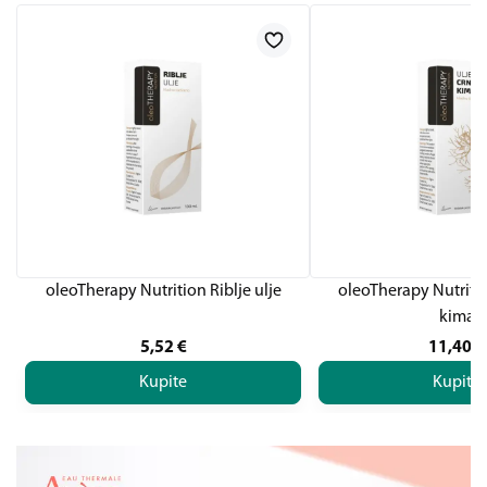
oleoTherapy Nutrition Riblje ulje
oleoTherapy Nutritio
kima
5,52
€
11,40
€
Kupite
Kupite