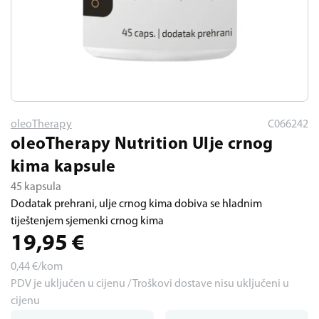
oleoTherapy
C066242
oleoTherapy Nutrition Ulje crnog
kima kapsule
45 kapsula
Dodatak prehrani, ulje crnog kima dobiva se hladnim
tiještenjem sjemenki crnog kima
19,95
€
0,44
€/kom
PDV je uključen u cijenu / Troškovi dostave nisu uključeni u
cijenu