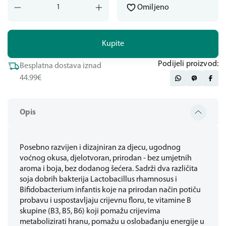
Omiljeno
Kupite
Podijeli proizvod:
Besplatna dostava iznad
44.99€
Opis
Posebno razvijen i dizajniran za djecu, ugodnog
voćnog okusa, djelotvoran, prirodan - bez umjetnih
aroma i boja, bez dodanog šećera. Sadrži dva različita
soja dobrih bakterija Lactobacillus rhamnosus i
Bifidobacterium infantis koje na prirodan način potiču
probavu i uspostavljaju crijevnu floru, te vitamine B
skupine (B3, B5, B6) koji pomažu crijevima
metabolizirati hranu, pomažu u oslobađanju energije u