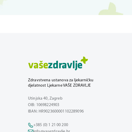
Zdravstvena ustanova za ljekarničku
djelatnost Ljekarne VAŠE ZDRAVLJE
Utinjska 40, Zagreb
OIB: 10698224903
IBAN: HR9023600001102289096
+385 (0) 1 21 00 200
info@vasezdravlje.hr