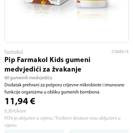
Farmakol
C068614
Pip Farmakol Kids gumeni
medvjedići za žvakanje
60 gumenih medvjedića
Dodatak prehrani za potporu crijevne mikrobiote i imunosne
funkcije organizma u obliku gumenih bombona
11,94
€
0,20
€/kom
PDV je uključen u cijenu / Troškovi dostave nisu uključeni u
cijenu