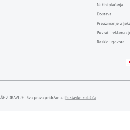
Načini plaćanja
Dostava
Preuzimanje u ljek
Povrat i reklamacij
Raskid ugovora
AŠE ZDRAVLJE - Sva prava pridržana. |
Postavke kolačića