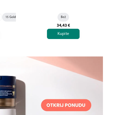
15 Golden
Bež
34,43
€
Kupite