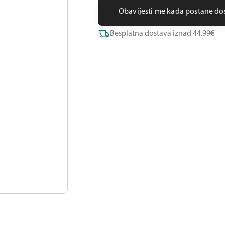
Obavijesti me kada postane d
Besplatna dostava iznad 44.99€