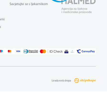
Savjetujte se s ljekarnikom
arni
e
Izrada web shopa