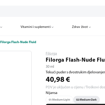
Vitamini i suplementi
Zdrav život
Filorga Flash-Nude Fluid
Filorga
Filorga Flash-Nude Fl
30 ml
Tekući puder s dvostrukim djelovanj
40,98
€
PDV je uključen u cijenu / Troškovi do
Nijansa
01 Medium-Light
02 Medium-Dark