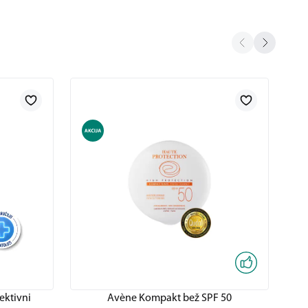
ektivni
Avène Kompakt bež SPF 50
C