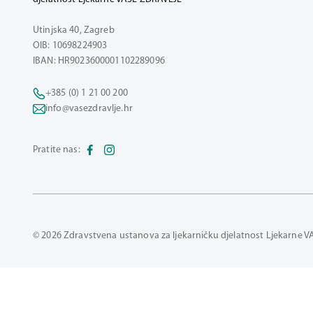
Utinjska 40, Zagreb
OIB: 10698224903
IBAN: HR9023600001102289096
+385 (0) 1 21 00 200
info@vasezdravlje.hr
Pratite nas:
© 2026 Zdravstvena ustanova za ljekarničku djelatnost Ljekarne V