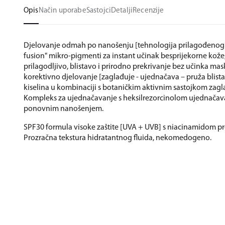
Opis
Način uporabe
Sastojci
Detalji
Recenzije
Djelovanje odmah po nanošenju [tehnologija prilagođenog p
fusion" mikro-pigmenti za instant učinak besprijekorne kože
prilagodljivo, blistavo i prirodno prekrivanje bez učinka ma
korektivno djelovanje [zaglađuje - ujednačava – pruža blista
kiselina u kombinaciji s botaničkim aktivnim sastojkom zagl
Kompleks za ujednačavanje s heksilrezorcinolom ujednačav
ponovnim nanošenjem.
SPF30 formula visoke zaštite [UVA + UVB] s niacinamidom pr
Prozračna tekstura hidratantnog fluida, nekomedogeno.