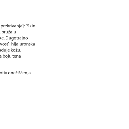
rekrivanja]: "Skin-
, pružaju
ske. Dugotrajno
vost]: hijaluronska
ađuje kožu.
a boju tena
otiv onečišćenja.