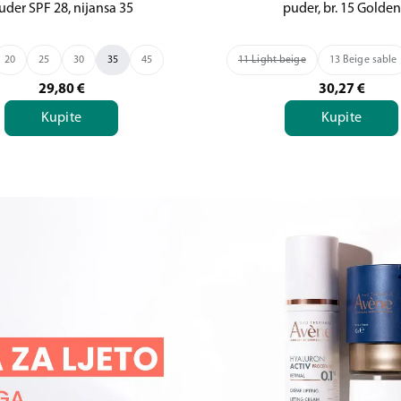
uder SPF 28, nijansa 35
puder, br. 15 Golden
20
25
30
35
45
11 Light beige
13 Beige sable
29,80
€
30,27
€
Kupite
Kupite