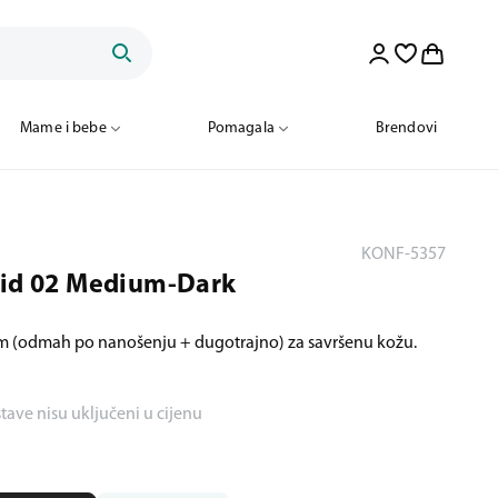
Mame i bebe
Pomagala
Brendovi
KONF-5357
uid 02 Medium-Dark
em (odmah po nanošenju + dugotrajno) za savršenu kožu.
stave nisu uključeni u cijenu