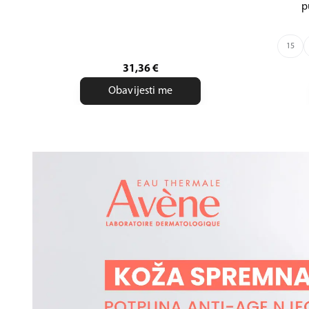
p
15
31,36
€
Obavijesti me