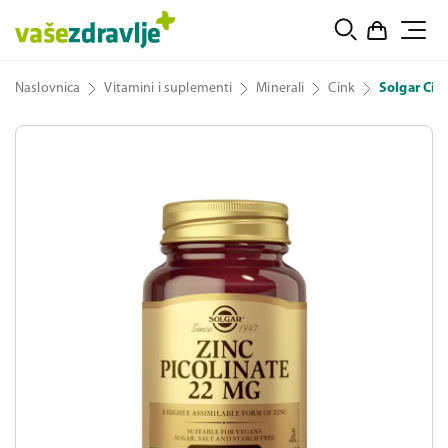
Naslovnica
Vitamini i suplementi
Minerali
Cink
Solgar Cin