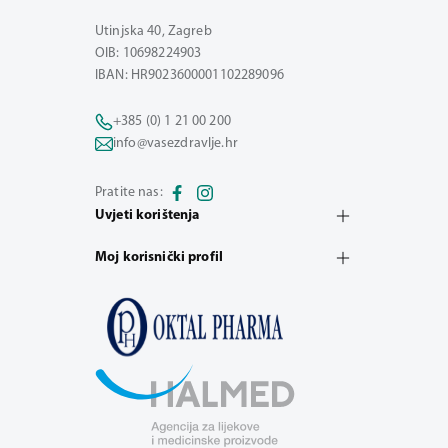
Utinjska 40, Zagreb
OIB: 10698224903
IBAN: HR9023600001102289096
+385 (0) 1 21 00 200
info@vasezdravlje.hr
Pratite nas:
Uvjeti korištenja
Moj korisnički profil