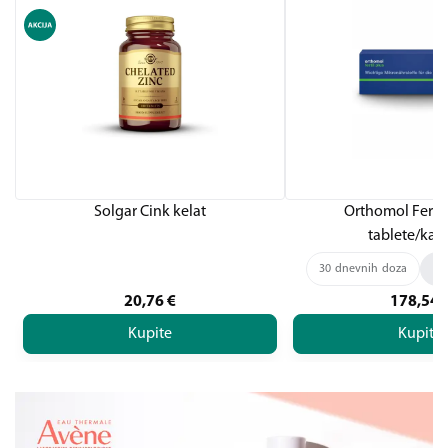
Solgar Cink kelat
Orthomol Fertil
tablete/kap
30 dnevnih doza
90
20,76
€
178,54
Kupite
Kupite