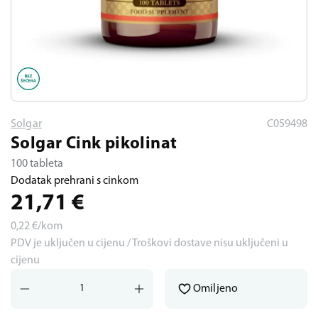
Solgar
C059498
Solgar Cink pikolinat
100 tableta
Dodatak prehrani s cinkom
21,71
€
0,22
€/kom
PDV je uključen u cijenu / Troškovi dostave nisu uključeni u
cijenu
Omiljeno