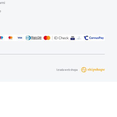
arni
e
Izrada web shopa