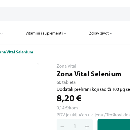
Vitamini i suplementi
Zdrav život
ona Vital Selenium
Zona Vital
Zona Vital Selenium
60 tableta
Dodatak prehrani koji sadrži 100 µg se
8,20
€
0,14
€/kom
PDV je uključen u cijenu / Troškovi do