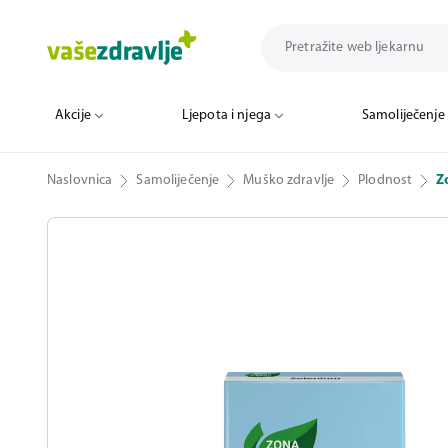
Akcije
Ljepota i njega
Samoliječenje
Naslovnica
Samoliječenje
Muško zdravlje
Plodnost
Z