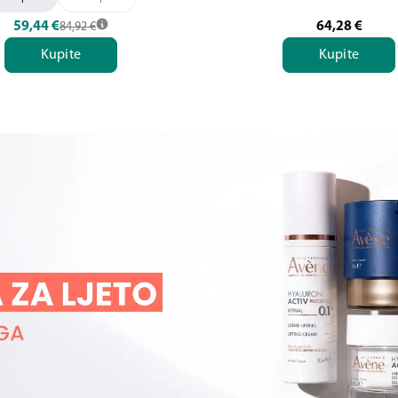
59,44
€
64,28
€
84,92
€
Kupite
Kupite