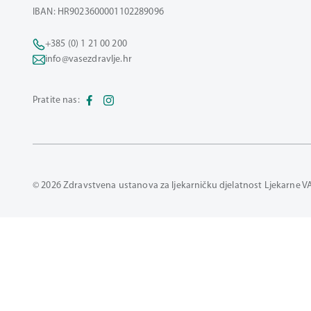
IBAN: HR9023600001102289096
+385 (0) 1 21 00 200
info@vasezdravlje.hr
Pratite nas:
© 2026 Zdravstvena ustanova za ljekarničku djelatnost Ljekarne V