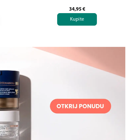
34,95
€
Kupite