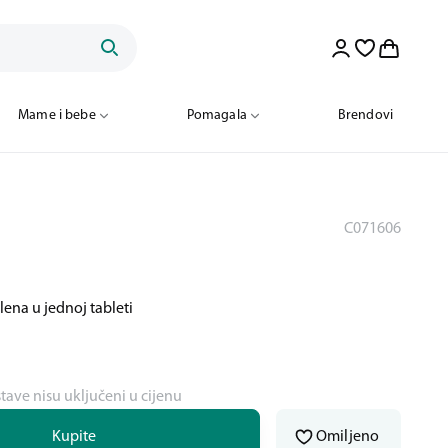
Mame i bebe
Pomagala
Brendovi
C071606
lena u jednoj tableti
stave nisu uključeni u cijenu
Kupite
Omiljeno