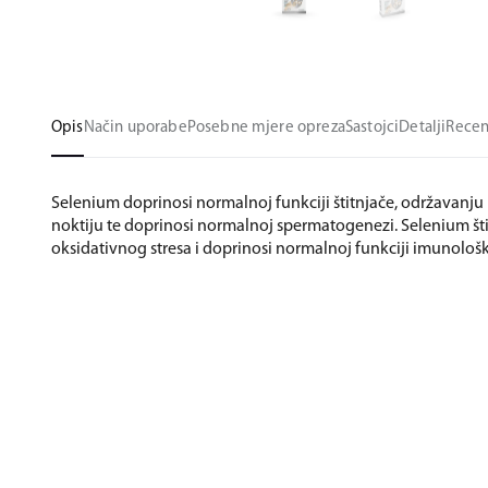
Opis
Način uporabe
Posebne mjere opreza
Sastojci
Detalji
Recen
Selenium doprinosi normalnoj funkciji štitnjače, održavanju
noktiju te doprinosi normalnoj spermatogenezi. Selenium šti
oksidativnog stresa i doprinosi normalnoj funkciji imunološ