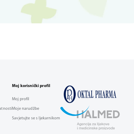
Moj korisnički profil
Moj profil
vatnosti
Moje narudžbe
Savjetujte se s ljekarnikom