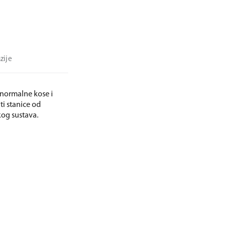
zije
 normalne kose i
ti stanice od
kog sustava.