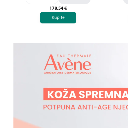
178,54
€
Kupite