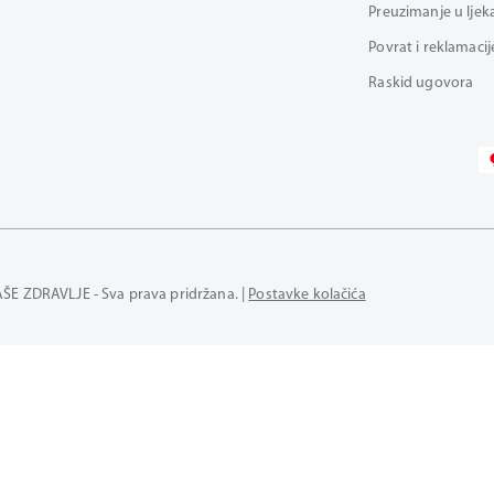
Preuzimanje u ljek
Povrat i reklamacij
Raskid ugovora
AŠE ZDRAVLJE - Sva prava pridržana. |
Postavke kolačića