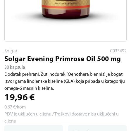
Solgar
C033492
Solgar Evening Primrose Oil 500 mg
30 kapsula
Dodatak prehrani. Žuti noćurak (Oenothera biennis) je bogat
izvor gama linolenske kiseline (GLA) koja pripada u kategoriju
omega-6 masnih kiselina.
19,96
€
0,67
€/kom
PDV je uključen u cijenu / Troškovi dostave nisu uključeni u
cijenu