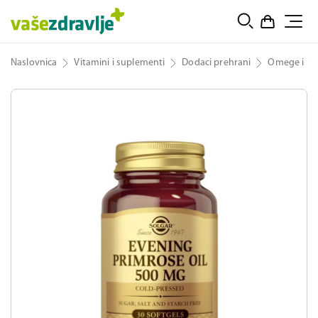
Naslovnica
Vitamini i suplementi
Dodaci prehrani
Omege i ulj