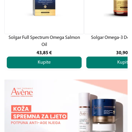
Solgar Full Spectrum Omega Salmon
Solgar Omega-3 Dou
Oil
43,85
€
30,90
€
Kupite
Kupite