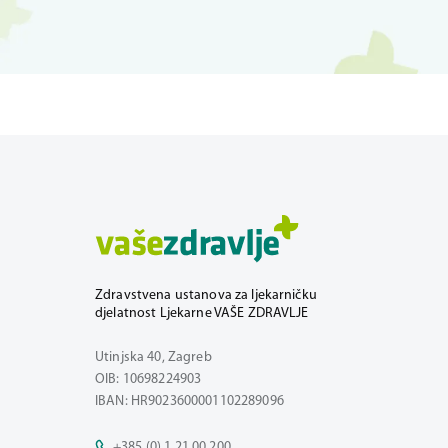
Zdravstvena ustanova za ljekarničku
djelatnost Ljekarne VAŠE ZDRAVLJE
Utinjska 40, Zagreb
OIB: 10698224903
IBAN: HR9023600001102289096
+385 (0) 1 21 00 200