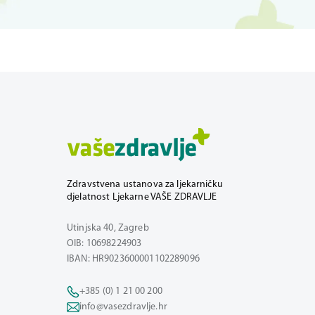
Zdravstvena ustanova za ljekarničku
djelatnost Ljekarne VAŠE ZDRAVLJE
Utinjska 40, Zagreb
OIB: 10698224903
IBAN: HR9023600001102289096
+385 (0) 1 21 00 200
info@vasezdravlje.hr