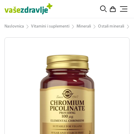
Naslovnica
Vitamini i suplementi
Minerali
Ostali minerali
S