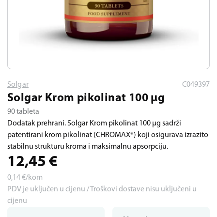
Solgar
C049397
Solgar Krom pikolinat 100 μg
90 tableta
Dodatak prehrani. Solgar Krom pikolinat 100 µg sadrži
patentirani krom pikolinat (CHROMAX®) koji osigurava izrazito
stabilnu strukturu kroma i maksimalnu apsorpciju.
12,45
€
0,14
€/kom
PDV je uključen u cijenu / Troškovi dostave nisu uključeni u
cijenu