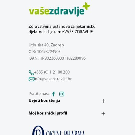
Zdravstvena ustanova za ljekarničku
djelatnost Ljekarne VAŠE ZDRAVLJE
Utinjska 40, Zagreb
OIB: 10698224903
IBAN: HR9023600001102289096
+385 (0) 1 21 00 200
info@vasezdravlje.hr
Pratite nas:
Uvjeti korištenja
Moj korisnički profil