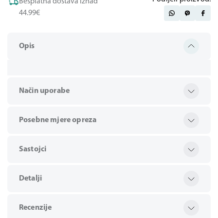
Besplatna dostava iznad
44.99€
Opis
Način uporabe
Posebne mjere opreza
Sastojci
Detalji
Recenzije