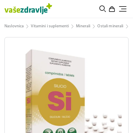
Naslovnica
Vitamini i suplementi
Minerali
Ostali minerali
S