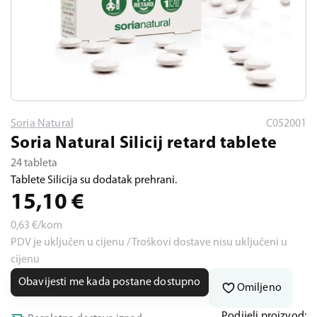
Soria Natural
C052001
Soria Natural Silicij retard tablete
24 tableta
Tablete Silicija su dodatak prehrani.
15,10
€
0,63
€/kom
PDV je uključen u cijenu / Troškovi dostave nisu uključeni u
cijenu
Obavijesti me kada postane dostupno
Omiljeno
Podijeli proizvod: