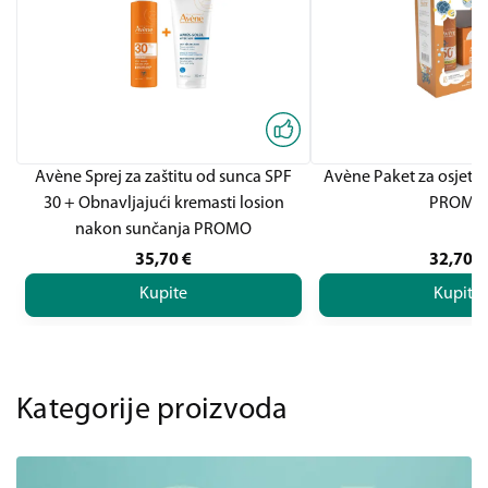
Avène Sprej za zaštitu od sunca SPF
Avène Paket za osjetlj
30 + Obnavljajući kremasti losion
PROMO
nakon sunčanja PROMO
35,70
€
32,70
€
Kupite
Kupite
Kategorije proizvoda