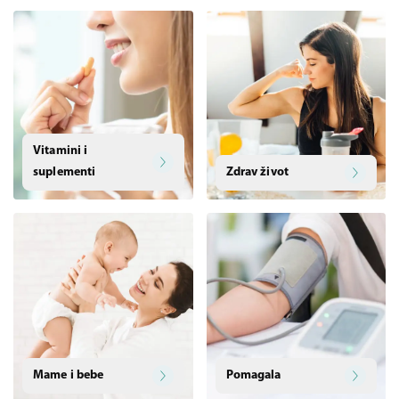
Vitamini i
suplementi
Zdrav život
Mame i bebe
Pomagala