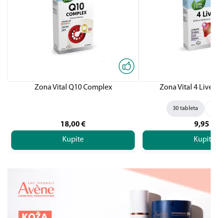
Zona Vital Q10 Complex
Zona Vital 4 Liver,
30 tableta
60
18,00
€
9,95
€
Kupite
Kupite