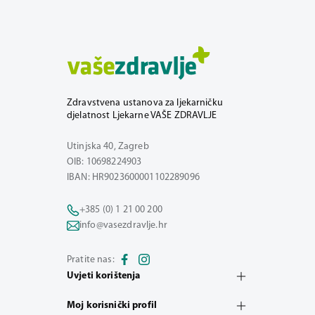
Zdravstvena ustanova za ljekarničku
djelatnost Ljekarne VAŠE ZDRAVLJE
Utinjska 40, Zagreb
OIB: 10698224903
IBAN: HR9023600001102289096
+385 (0) 1 21 00 200
info@vasezdravlje.hr
Pratite nas:
Uvjeti korištenja
Moj korisnički profil