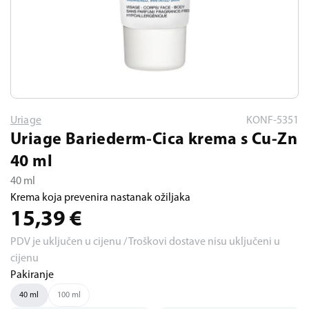
Uriage
KONF-5351
Uriage Bariederm-Cica krema s Cu-Zn
40 ml
40 ml
Krema koja prevenira nastanak ožiljaka
15,39
€
PDV je uključen u cijenu / Troškovi dostave nisu uključeni u
cijenu
Pakiranje
40 ml
100 ml