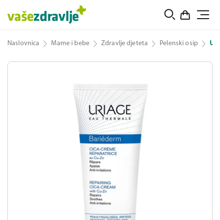
Naslovnica
Mame i bebe
Zdravlje djeteta
Pelenski osip
Uri