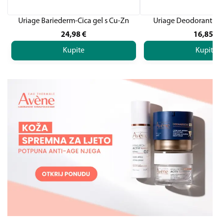
Uriage Bariederm-Cica gel s Cu-Zn
Uriage Deodorant 3-a
24,98
€
16,85
€
Kupite
Kupite