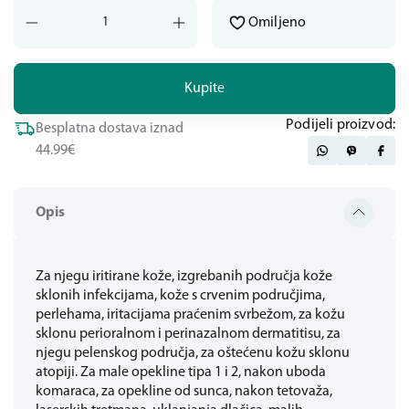
Omiljeno
Kupite
Podijeli proizvod:
Besplatna dostava iznad
44.99€
Opis
Za njegu iritirane kože, izgrebanih područja kože
sklonih infekcijama, kože s crvenim područjima,
perlehama, iritacijama praćenim svrbežom, za kožu
sklonu perioralnom i perinazalnom dermatitisu, za
njegu pelenskog područja, za oštećenu kožu sklonu
atopiji. Za male opekline tipa 1 i 2, nakon uboda
komaraca, za opekline od sunca, nakon tetovaža,