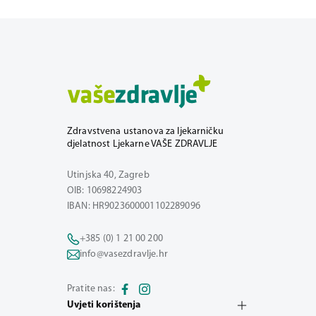
Zdravstvena ustanova za ljekarničku
djelatnost Ljekarne VAŠE ZDRAVLJE
Utinjska 40, Zagreb
OIB: 10698224903
IBAN: HR9023600001102289096
+385 (0) 1 21 00 200
info@vasezdravlje.hr
Pratite nas:
Uvjeti korištenja