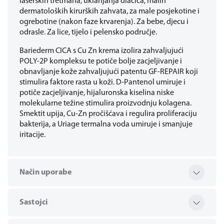
laserskih tretmana, uklanjanja dlačica, malih
dermatoloških kirurških zahvata, za male posjekotine i
ogrebotine (nakon faze krvarenja). Za bebe, djecu i
odrasle. Za lice, tijelo i pelensko područje.
Bariederm CICA s Cu Zn krema izolira zahvaljujući
POLY-2P kompleksu te potiče bolje zacjeljivanje i
obnavljanje kože zahvaljujući patentu GF-REPAIR koji
stimulira faktore rasta u koži. D-Pantenol umiruje i
potiče zacjeljivanje, hijaluronska kiselina niske
molekularne težine stimulira proizvodnju kolagena.
Smektit upija, Cu-Zn pročišćava i regulira proliferaciju
bakterija, a Uriage termalna voda umiruje i smanjuje
iritacije.
Način uporabe
Sastojci