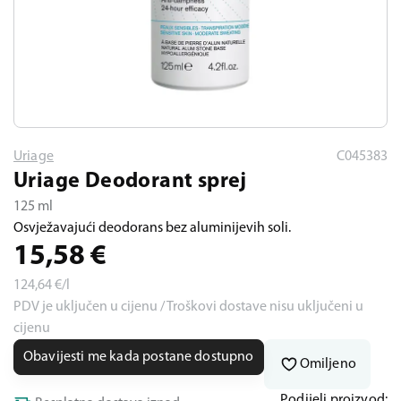
Uriage
C045383
Uriage Deodorant sprej
125 ml
Osvježavajući deodorans bez aluminijevih soli.
15,58
€
124,64
€/l
PDV je uključen u cijenu / Troškovi dostave nisu uključeni u
cijenu
Obavijesti me kada postane dostupno
Omiljeno
Podijeli proizvod: