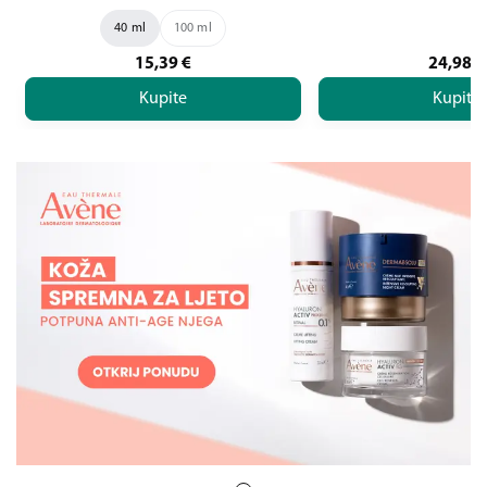
40 ml
100 ml
15,39
€
24,98
€
Kupite
Kupite