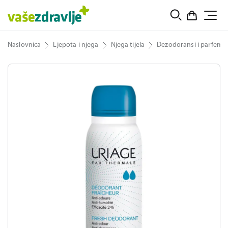
Naslovnica
Ljepota i njega
Njega tijela
Dezodoransi i parfemi