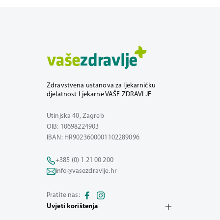
Zdravstvena ustanova za ljekarničku
djelatnost Ljekarne VAŠE ZDRAVLJE
Utinjska 40, Zagreb
OIB: 10698224903
IBAN: HR9023600001102289096
+385 (0) 1 21 00 200
info@vasezdravlje.hr
Pratite nas:
Uvjeti korištenja