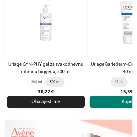
Uriage GYN-PHY gel za svakodnevnu
Uriage Bariederm-Cica
intimnu higijenu, 500 ml
40 ml
200 ml
500 ml
40 ml
100
30,22
€
15,39
€
Obavijesti me
Kupite