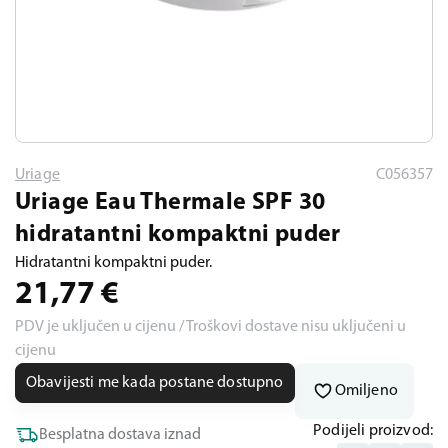
Uriage
C056357
Uriage Eau Thermale SPF 30
hidratantni kompaktni puder
Hidratantni kompaktni puder.
21,77
€
PDV je uključen u cijenu / Troškovi dostave nisu uključeni u
cijenu
Obavijesti me kada postane dostupno
Omiljeno
Podijeli proizvod:
Besplatna dostava iznad