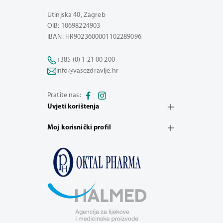
Utinjska 40, Zagreb
OIB: 10698224903
IBAN: HR9023600001102289096
+385 (0) 1 21 00 200
info@vasezdravlje.hr
Pratite nas:
Uvjeti korištenja
Moj korisnički profil