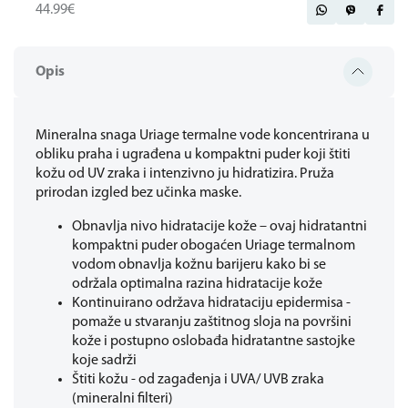
44.99€
Opis
Mineralna snaga Uriage termalne vode koncentrirana u
obliku praha i ugrađena u kompaktni puder koji štiti
kožu od UV zraka i intenzivno ju hidratizira. Pruža
prirodan izgled bez učinka maske.
Obnavlja nivo hidratacije kože – ovaj hidratantni
kompaktni puder obogaćen Uriage termalnom
vodom obnavlja kožnu barijeru kako bi se
održala optimalna razina hidratacije kože
Kontinuirano održava hidrataciju epidermisa -
pomaže u stvaranju zaštitnog sloja na površini
kože i postupno oslobađa hidratantne sastojke
koje sadrži
Štiti kožu - od zagađenja i UVA/ UVB zraka
(mineralni filteri)