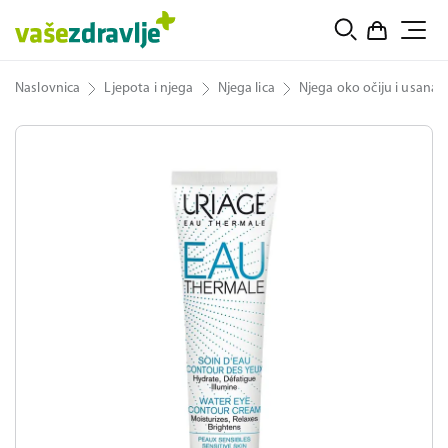
Naslovnica
Ljepota i njega
Njega lica
Njega oko očiju i usana