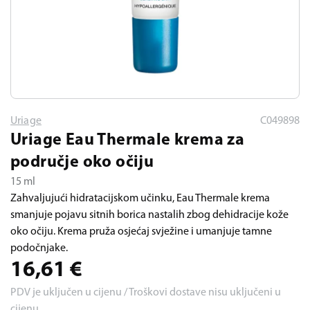
Uriage
C049898
Uriage Eau Thermale krema za
područje oko očiju
15 ml
Zahvaljujući hidratacijskom učinku, Eau Thermale krema
smanjuje pojavu sitnih borica nastalih zbog dehidracije kože
oko očiju. Krema pruža osjećaj svježine i umanjuje tamne
podočnjake.
16,61
€
PDV je uključen u cijenu / Troškovi dostave nisu uključeni u
cijenu