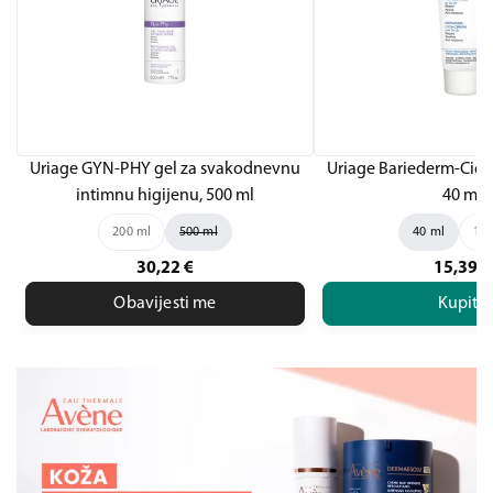
Uriage GYN-PHY gel za svakodnevnu
Uriage Bariederm-Cica
intimnu higijenu, 500 ml
40 ml
200 ml
500 ml
40 ml
100
30,22
€
15,39
€
Obavijesti me
Kupite