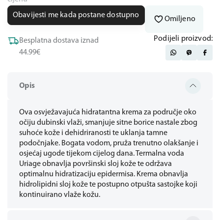
Obavijesti me kada postane dostupno
Omiljeno
Podijeli proizvod:
Besplatna dostava iznad
44.99€
Opis
Ova osvježavajuća hidratantna krema za područje oko
očiju dubinski vlaži, smanjuje sitne borice nastale zbog
suhoće kože i dehidriranosti te uklanja tamne
podočnjake. Bogata vodom, pruža trenutno olakšanje i
osjećaj ugode tijekom cijelog dana. Termalna voda
Uriage obnavlja površinski sloj kože te održava
optimalnu hidratizaciju epidermisa. Krema obnavlja
hidrolipidni sloj kože te postupno otpušta sastojke koji
kontinuirano vlaže kožu.