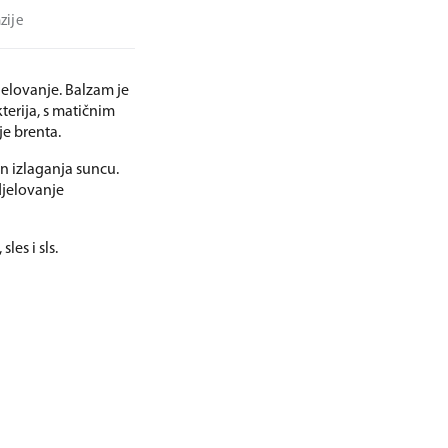
zije
jelovanje. Balzam je
terija, s matičnim
je brenta.
on izlaganja suncu.
 djelovanje
les i sls.