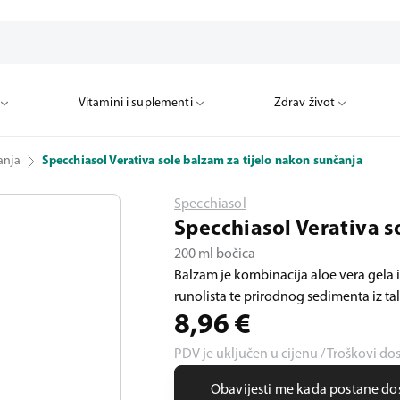
Vitamini i suplementi
Zdrav život
anja
Specchiasol Verativa sole balzam za tijelo nakon sunčanja
Specchiasol
Specchiasol Verativa s
200 ml bočica
Balzam je kombinacija aloe vera gela i
runolista te prirodnog sedimenta iz tal
8,96
€
PDV je uključen u cijenu / Troškovi do
Obavijesti me kada postane d