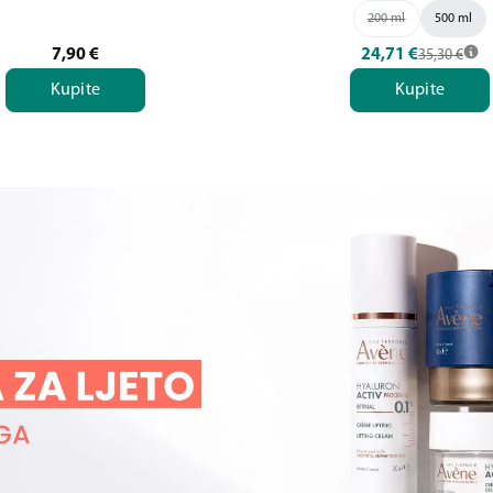
200 ml
500 ml
7,90
€
24,71
€
35,30
€
Kupite
Kupite