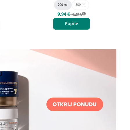
200 ml
500 ml
9,94
€
14,20
€
Kupite