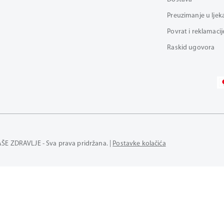
Preuzimanje u ljek
Povrat i reklamacij
Raskid ugovora
AŠE ZDRAVLJE - Sva prava pridržana. |
Postavke kolačića