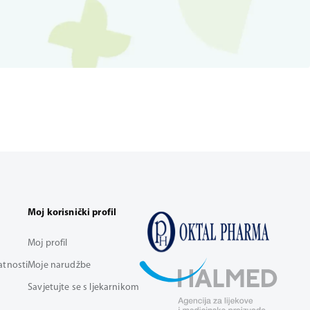
Moj korisnički profil
Moj profil
vatnosti
Moje narudžbe
Savjetujte se s ljekarnikom