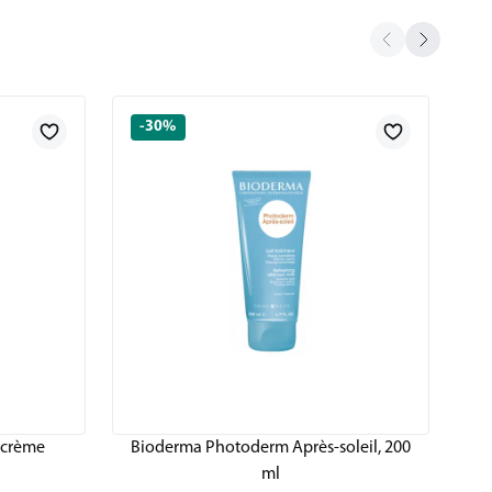
-30%
-crème
Bioderma Photoderm Après-soleil, 200
ml