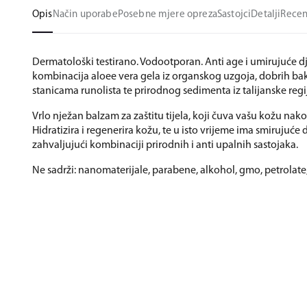
Opis
Način uporabe
Posebne mjere opreza
Sastojci
Detalji
Recen
Dermatološki testirano. Vodootporan. Anti age i umirujuće d
kombinacija aloee vera gela iz organskog uzgoja, dobrih bak
stanicama runolista te prirodnog sedimenta iz talijanske regi
Vrlo nježan balzam za zaštitu tijela, koji čuva vašu kožu nak
Hidratizira i regenerira kožu, te u isto vrijeme ima smirujuće
zahvaljujući kombinaciji prirodnih i anti upalnih sastojaka.
Ne sadrži: nanomaterijale, parabene, alkohol, gmo, petrolate, s