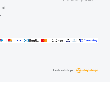
arni
e
Izrada web shopa