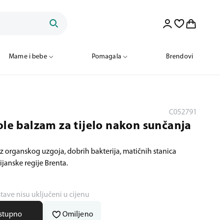
Mame i bebe
Pomagala
Brendovi
C052791
ole balzam za tijelo nakon sunčanja
z organskog uzgoja, dobrih bakterija, matičnih stanica
ijanske regije Brenta.
stave nisu uključeni u cijenu
ostupno
Omiljeno