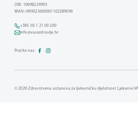
OIB: 10698224903
IBAN: HR9023600001102289096
+385 (0) 1 21 00 200
info@vasezdravlje.hr
Pratite nas:
© 2026 Zdravstvena ustanova za ljekarničku djelatnost Ljekarne V