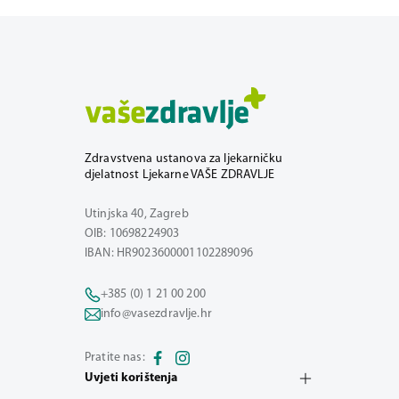
Zdravstvena ustanova za ljekarničku
djelatnost Ljekarne VAŠE ZDRAVLJE
Utinjska 40, Zagreb
OIB: 10698224903
IBAN: HR9023600001102289096
+385 (0) 1 21 00 200
info@vasezdravlje.hr
Pratite nas:
Uvjeti korištenja