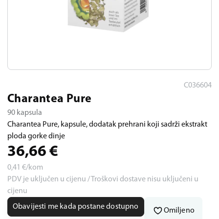
C036604
Charantea Pure
90 kapsula
Charantea Pure, kapsule, dodatak prehrani koji sadrži ekstrakt
ploda gorke dinje
36,66
€
0,41
€/kom
PDV je uključen u cijenu / Troškovi dostave nisu uključeni u
cijenu
Obavijesti me kada postane dostupno
Omiljeno