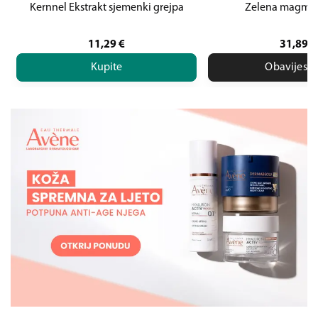
Kernnel Ekstrakt sjemenki grejpa
Zelena magma 
11,29
€
31,89
€
Kupite
Obavijesti