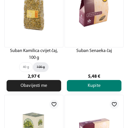
Suban Kamilica cvijet čaj,
Suban Senaeka čaj
100 g
40 g
100 g
2,97
€
5,48
€
Obavijesti me
Kupite