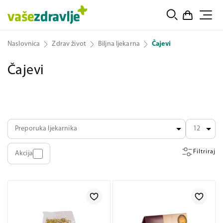
Naslovnica
Zdrav život
Biljna ljekarna
Čajevi
Čajevi
Preporuka ljekarnika
12
Filtriraj
Akcija