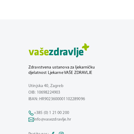
Zdravstvena ustanova za ljekarničku
djelatnost Ljekarne VAŠE ZDRAVLJE
Utinjska 40, Zagreb
OIB: 10698224903
IBAN: HR9023600001102289096
+385 (0) 1 21 00 200
info@vasezdravlje.hr