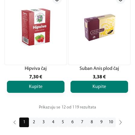
Hipviva čaj
Suban Anis plod čaj
7,30
€
3,38
€
Kupite
Kupite
Prikazuju se 12 od 119 rezultata
1
2
3
4
5
6
7
8
9
10