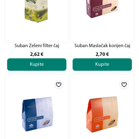
Suban Zeleni filter čaj
Suban Maslačak korijen čaj
2,62
€
2,70
€
Kupite
Kupite