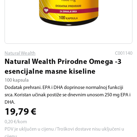
Natural Wealth
C001140
Natural Wealth Prirodne Omega -3
esencijalne masne kiseline
100 kapsula
Dodatak prehrani. EPA i DHA doprinose normalnoj funkciji
srca. Koristan učinak postiže se dnevnim unosom 250 mg EPA i
DHA.
19,79
€
0,20
€/kom
PDV je uključen u cijenu / Troškovi dostave nisu uključeni u
cijenu