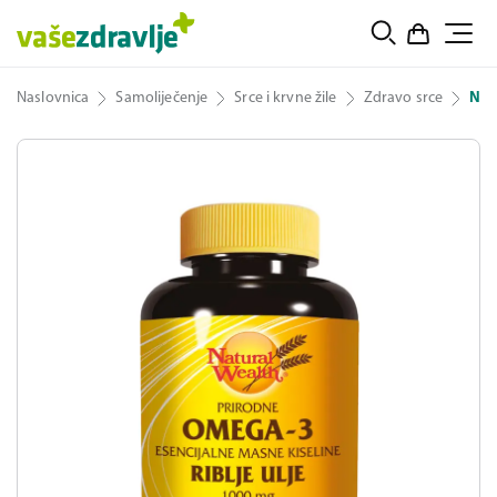
Naslovnica
Samoliječenje
Srce i krvne žile
Zdravo srce
Nat