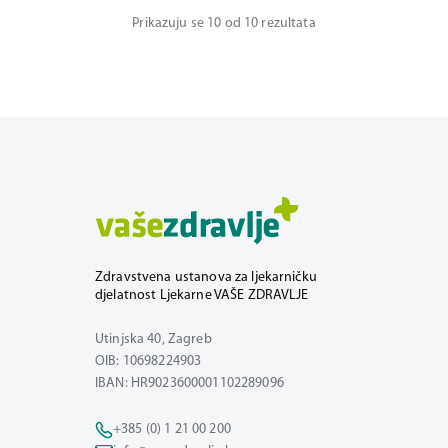
Prikazuju se 10 od 10 rezultata
Zdravstvena ustanova za ljekarničku
djelatnost Ljekarne VAŠE ZDRAVLJE
Utinjska 40, Zagreb
OIB: 10698224903
IBAN: HR9023600001102289096
+385 (0) 1 21 00 200