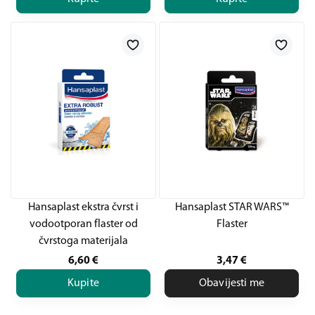
Hansaplast ekstra čvrst i
Hansaplast STAR WARS™
vodootporan flaster od
Flaster
čvrstoga materijala
6,60
€
3,47
€
Kupite
Obavijesti me