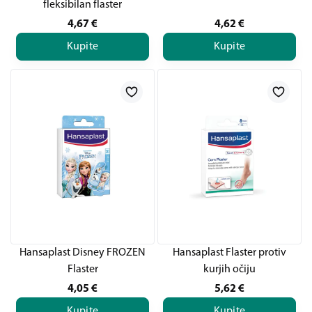
fleksibilan flaster
4,67
€
4,62
€
Kupite
Kupite
Hansaplast Disney FROZEN
Hansaplast Flaster protiv
Flaster
kurjih očiju
4,05
€
5,62
€
Kupite
Kupite