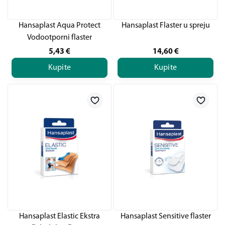
Hansaplast Aqua Protect
Hansaplast Flaster u spreju
Vodootporni flaster
5,43
€
14,60
€
Kupite
Kupite
Hansaplast Elastic Ekstra
Hansaplast Sensitive flaster