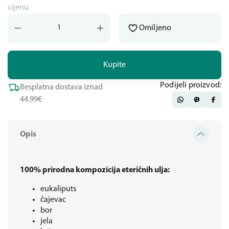
cijenu
Omiljeno
Kupite
Podijeli proizvod:
Besplatna dostava iznad
44.99€
Opis
100% prirodna kompozicija eteričnih ulja:
eukaliputs
čajevac
bor
jela