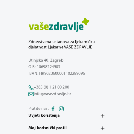
Zdravstvena ustanova za ljekarničku
djelatnost Ljekarne VAŠE ZDRAVLJE
Utinjska 40, Zagreb
OIB: 10698224903
IBAN: HR9023600001102289096
+385 (0) 1 21 00 200
info@vasezdravlje.hr
Pratite nas:
Uvjeti korištenja
Moj korisnički profil