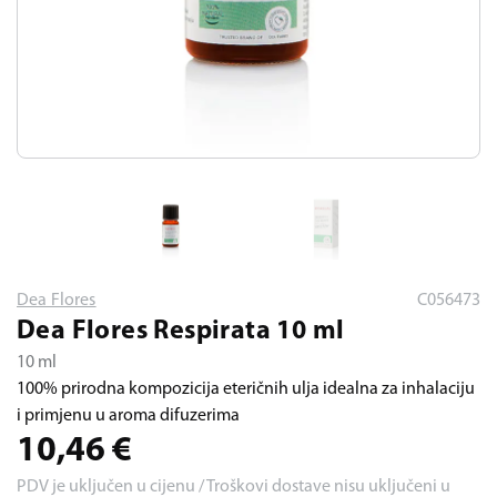
Dea Flores
C056473
Dea Flores Respirata 10 ml
10 ml
100% prirodna kompozicija eteričnih ulja idealna za inhalaciju
i primjenu u aroma difuzerima
10,46
€
PDV je uključen u cijenu / Troškovi dostave nisu uključeni u