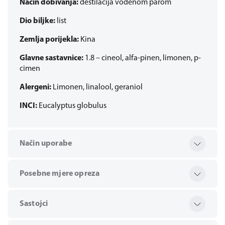
Način dobivanja:
destilacija vodenom parom
Dio biljke:
list
Zemlja porijekla:
Kina
Glavne sastavnice:
1.8 – cineol, alfa-pinen, limonen, p-
cimen
Alergeni:
Limonen, linalool, geraniol
INCI:
Eucalyptus globulus
Način uporabe
Posebne mjere opreza
Sastojci