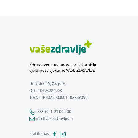
Zdravstvena ustanova za ljekarničku
djelatnost Ljekarne VAŠE ZDRAVLJE
Utinjska 40, Zagreb
OIB: 10698224903
IBAN: HR9023600001102289096
+385 (0) 1 21 00 200
info@vasezdravlje.hr
Pratite nas: