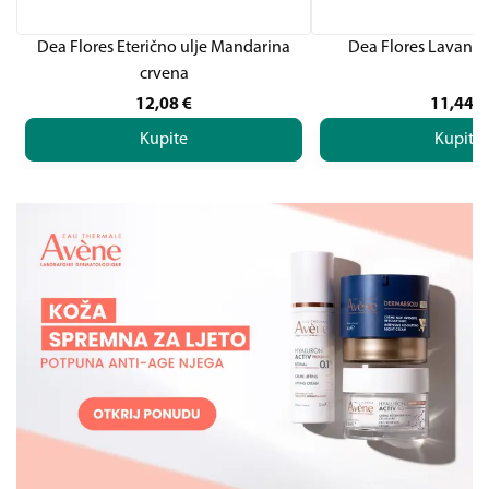
Dea Flores Eterično ulje Mandarina
Dea Flores Lavand
crvena
12,08
€
11,44
€
Kupite
Kupite