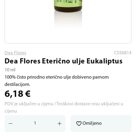
Dea Flores
C036814
Dea Flores Eterično ulje Eukaliptus
10 ml
100% čisto prirodno eterično ulje dobiveno parnom
destilacijom.
6,18
€
PDV je uključen u cijenu / Troškovi dostave nisu uključeni u
cijenu
Omiljeno