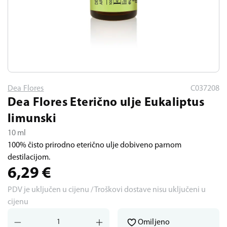
Dea Flores
C037208
Dea Flores Eterično ulje Eukaliptus
limunski
10 ml
100% čisto prirodno eterično ulje dobiveno parnom
destilacijom.
6,29
€
PDV je uključen u cijenu / Troškovi dostave nisu uključeni u
cijenu
Omiljeno