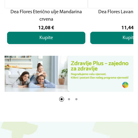
Dea Flores Eterično ulje Mandarina
Dea Flores Lavand
crvena
12,08
€
11,44
€
Kupite
Kupite