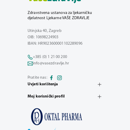
Zdravstvena ustanova za ljekarničku
djelatnost Ljekarne VAŠE ZDRAVLJE
Utinjska 40, Zagreb
OIB: 10698224903
IBAN: HR9023600001102289096
+385 (0) 1 21 00 200
info@vasezdravlje.hr
Pratite nas:
Uvjeti korištenja
Moj korisnički profil