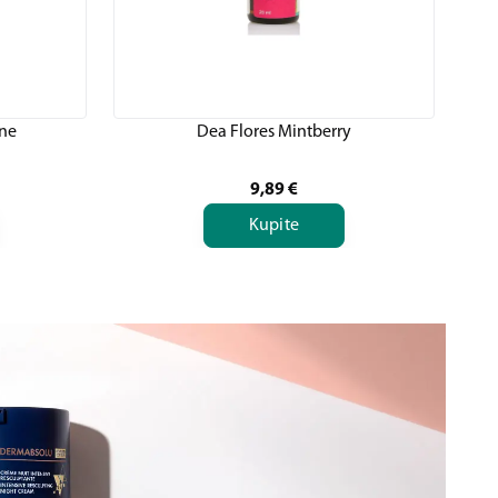
One
Dea Flores Mintberry
9,89
€
Kupite