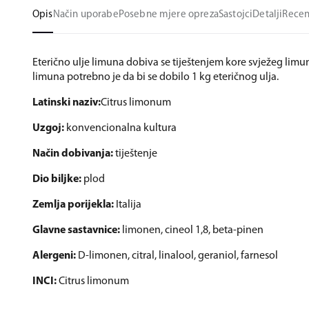
Opis
Način uporabe
Posebne mjere opreza
Sastojci
Detalji
Recen
Eterično ulje limuna dobiva se tiještenjem kore svježeg limu
limuna potrebno je da bi se dobilo 1 kg eteričnog ulja.
Latinski naziv:
Citrus limonum
Uzgoj:
konvencionalna kultura
Način dobivanja:
tiještenje
Dio biljke:
plod
Zemlja porijekla:
Italija
Glavne sastavnice:
limonen, cineol 1,8, beta-pinen
Alergeni:
D-limonen, citral, linalool, geraniol, farnesol
INCI:
Citrus limonum