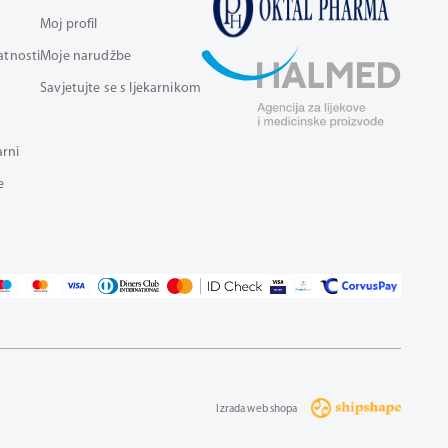
Moj profil
vatnosti
Moje narudžbe
Savjetujte se s ljekarnikom
arni
e
Izrada web shopa