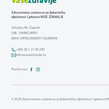
Zdravstvena ustanova za ljekarničku
djelatnost Ljekarne VAŠE ZDRAVLJE
Utinjska 40, Zagreb
OIB: 10698224903
IBAN: HR9023600001102289096
+385 (0) 1 21 00 200
info@vasezdravlje.hr
Pratite nas:
© 2026 Zdravstvena ustanova za ljekarničku djelatnost Ljekarne V