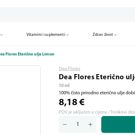
Vitamini i suplementi
Zdrav život
ea Flores Eterično ulje Limun
Dea Flores
Dea Flores Eterično ul
10 ml
100% čisto prirodno eterično ulje dob
8,18
€
PDV je uključen u cijenu / Troškovi do