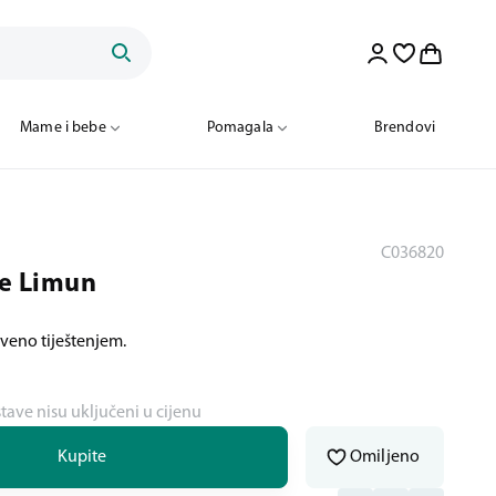
Mame i bebe
Pomagala
Brendovi
C036820
je Limun
iveno tiještenjem.
stave nisu uključeni u cijenu
Kupite
Omiljeno