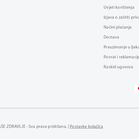
Uvjeti korištenja
Izjava o zaštiti pri
Načini plaćanja
Dostava
Preuzimanje u ljek
Povrat i reklamacij
Raskid ugovora
AŠE ZDRAVLJE - Sva prava pridržana. |
Postavke kolačića