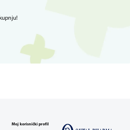
kupnju!
Moj korisnički profil