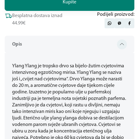
Kupite
Podijeli proizvod:
Besplatna dostava iznad
44.99€
Opis
Ylang Ylang je tropsko drvo sa bijelo-žutim cvjetovima
intenzivnog egzotičnog mirisa. Ylang Ylang se naziva
još i „cvijet nad cvjetovima“. Drvo Ylanga može narasti
do 20 m, a aromatične cvjetove daje tijekom cijele
godine. Izuzetno je popularno ulje u parfemskoj
industriji pa je temeljna nota svjetski poznatih parfema.
Zanimljivo je da cvjetovi, koji rastu u divljini, nemaju
tako intenzivan miris kao oni koje njeguju i uzgajaju
ljudi. Eterično ulje ylang ylanga dobiva se destilacijom
vodenom parom svježe ubranih cvjetova. Cvjetovi se
ubiru u zoru kada je koncentracija eteričnog ulja
najveća. Potrebno je oko 60 kg cvjetova da bi se dobio