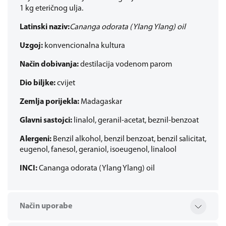
1 kg eteričnog ulja.
Latinski naziv:
Cananga odorata (Ylang Ylang) oil
Uzgoj:
konvencionalna kultura
Način dobivanja:
destilacija vodenom parom
Dio biljke:
cvijet
Zemlja porijekla:
Madagaskar
Glavni sastojci:
linalol, geranil-acetat, beznil-benzoat
Alergeni:
Benzil alkohol, benzil benzoat, benzil salicitat,
eugenol, fanesol, geraniol, isoeugenol, linalool
INCI:
Cananga odorata (Ylang Ylang) oil
Način uporabe