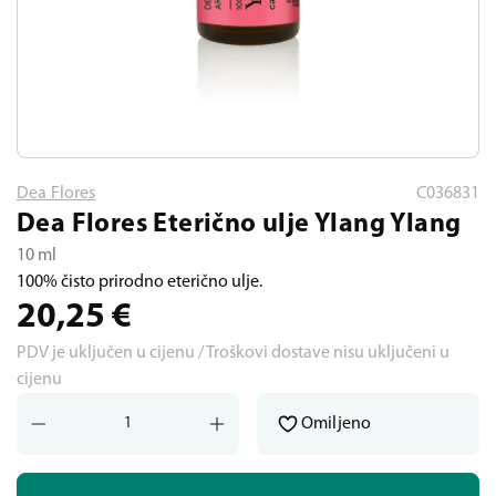
Dea Flores
C036831
Dea Flores Eterično ulje Ylang Ylang
10 ml
100% čisto prirodno eterično ulje.
20,25
€
PDV je uključen u cijenu / Troškovi dostave nisu uključeni u
cijenu
Omiljeno