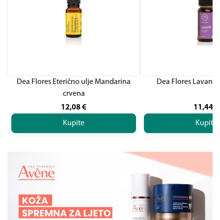
Dea Flores Eterično ulje Mandarina
Dea Flores Lavand
crvena
12,08
€
11,44
€
Kupite
Kupite