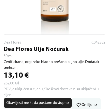
Dea Flores
C042382
Dea Flores Ulje Noćurak
50 ml
Certificirano, organsko hladno prešano biljno ulje. Dodatak
prehrani.
13,10
€
262,00
€/l
PDV je uključen u cijenu / Troškovi dostave nisu uključeni u
cijenu
Obavijesti me kada postane dostupno
Omiljeno