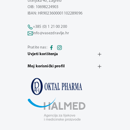
Utinjska 40, Zagreb
OIB: 10698224903
IBAN: HR9023600001102289096
+385 (0) 1 21 00 200
info@vasezdravlje.hr
Pratite nas:
Uvjeti korištenja
Moj korisnički profil