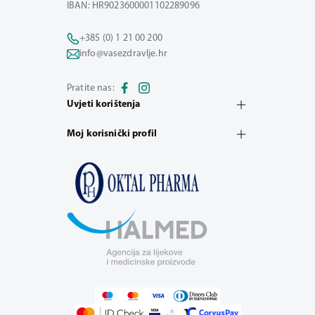
IBAN: HR9023600001102289096
+385 (0) 1 21 00 200
info@vasezdravlje.hr
Pratite nas:
Uvjeti korištenja
Moj korisnički profil