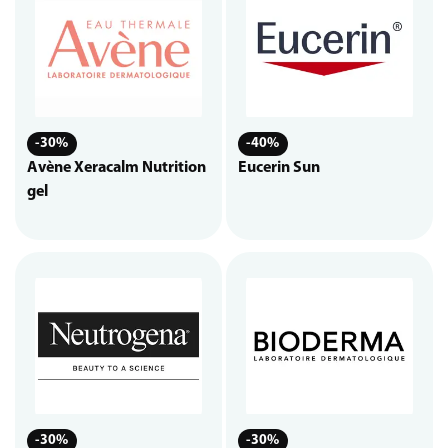
-30%
-40%
Avène Xeracalm Nutrition
Eucerin Sun
gel
-30%
-30%