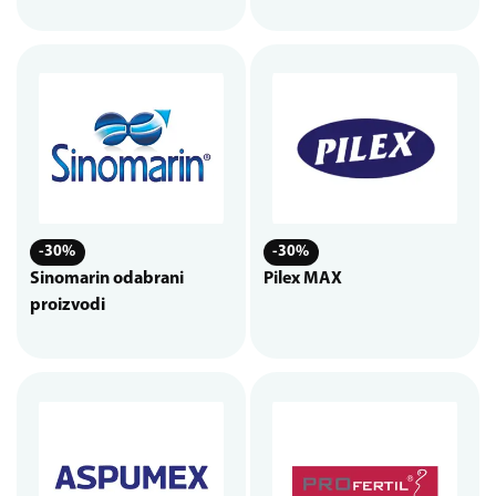
-30%
-30%
Sinomarin odabrani
Pilex MAX
proizvodi