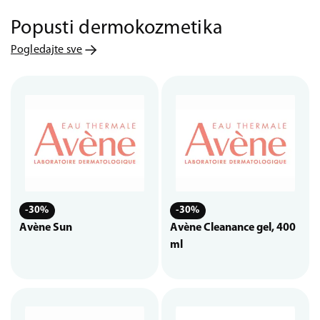
Popusti dermokozmetika
Pogledajte sve
-30%
-30%
Avène Sun
Avène Cleanance gel, 400
ml