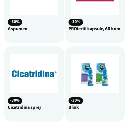
-30%
-30%
Aspumex
PROfertil kapsule, 60 kom
-30%
-30%
Cicatridina sprej
Blink