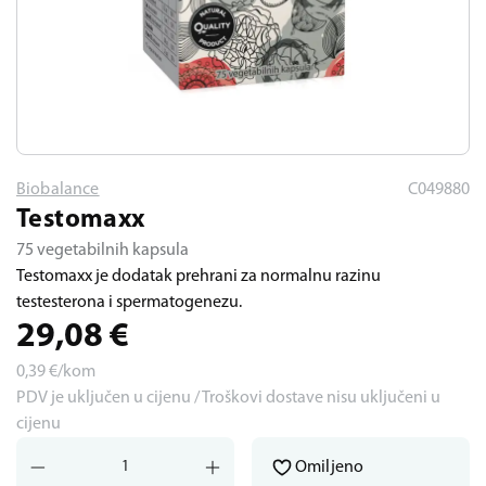
Biobalance
C049880
Testomaxx
75 vegetabilnih kapsula
Testomaxx je dodatak prehrani za normalnu razinu
testesterona i spermatogenezu.
29,08
€
0,39
€/kom
PDV je uključen u cijenu / Troškovi dostave nisu uključeni u
cijenu
Omiljeno