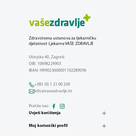
Zdravstvena ustanova za ljekarničku
djelatnost Ljekarne VAŠE ZDRAVLJE
Utinjska 40, Zagreb
OIB: 10698224903
IBAN: HR9023600001102289096
+385 (0) 1 21 00 200
info@vasezdravlje.hr
Pratite nas:
Uvjeti korištenja
Moj korisnički profil