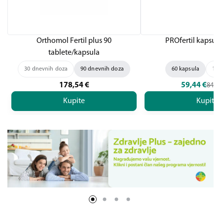
Orthomol Fertil plus 90
PROfertil kapsul
tablete/kapsula
30 dnevnih doza
90 dnevnih doza
60 kapsula
180
178,54
€
59,44
€
84,9
Kupite
Kupite