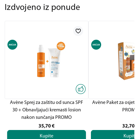
Izdvojeno iz ponude
Avène Sprej za zaštitu od sunca SPF
Avène Paket za osjetlj
30 + Obnavljajući kremasti losion
PROMO
nakon sunčanja PROMO
35,70
€
32,70
€
Kupite
Kupite