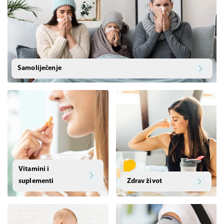
Samoliječenje
Vitamini i
suplementi
Zdrav život