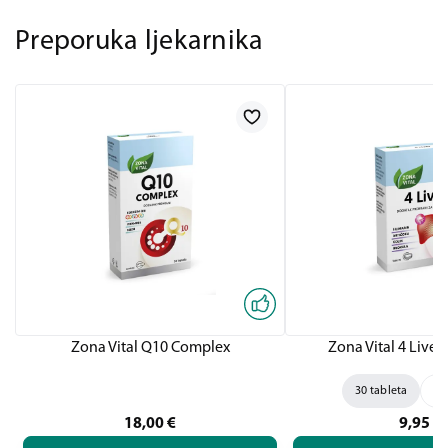
Preporuka ljekarnika
Zona Vital Q10 Complex
Zona Vital 4 Liver,
30 tableta
60
18,00
€
9,95
€