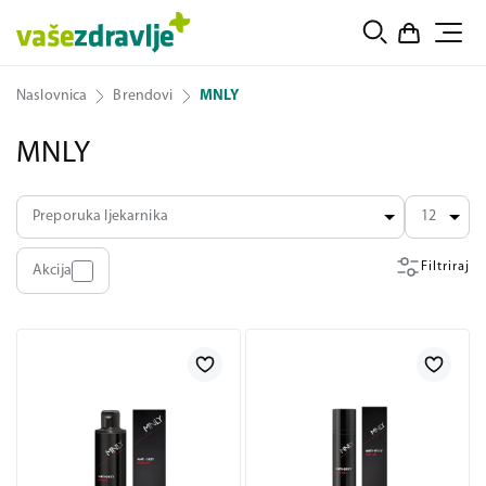
Naslovnica
Brendovi
MNLY
MNLY
Preporuka ljekarnika
12
Filtriraj
Akcija