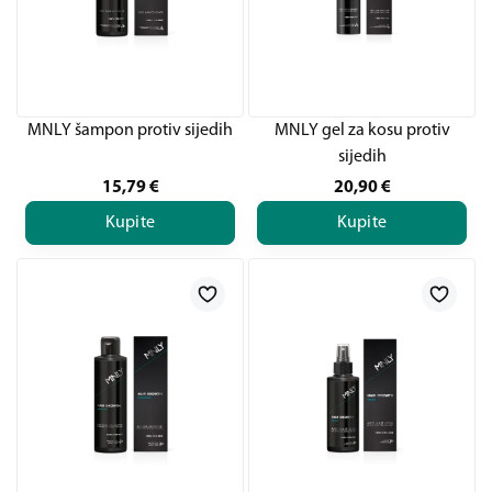
MNLY šampon protiv sijedih
MNLY gel za kosu protiv
sijedih
15,79
€
20,90
€
Kupite
Kupite