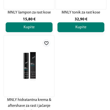
MNLY šampon za rast kose
MNLY tonik za rast kose
15,80
€
32,90
€
Kupite
Kupite
MNLY hidratantna krema &
aftershave za rast i jačanje