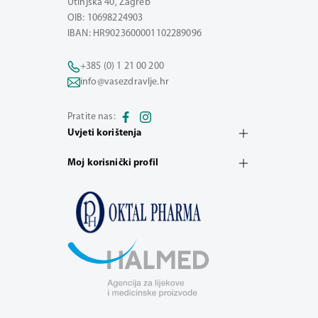
Utinjska 40, Zagreb
OIB: 10698224903
IBAN: HR9023600001102289096
+385 (0) 1 21 00 200
info@vasezdravlje.hr
Pratite nas:
Uvjeti korištenja
Moj korisnički profil