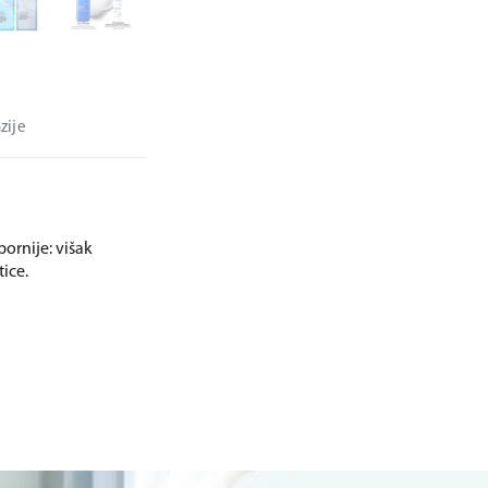
zije
pornije: višak
ice.