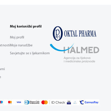
Moj korisnički profil
Moj profil
vatnosti
Moje narudžbe
Savjetujte se s ljekarnikom
arni
e