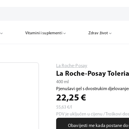
Vitamini i suplementi
Zdrav život
La Roche-Posay
La Roche-Posay Toleri
400 ml
Pjenušavi gel s dvostrukim djelovanjem
22,25
€
55,63
€/l
PDV je uključen u cijenu / Troškovi do
Obavijesti me kada postane d