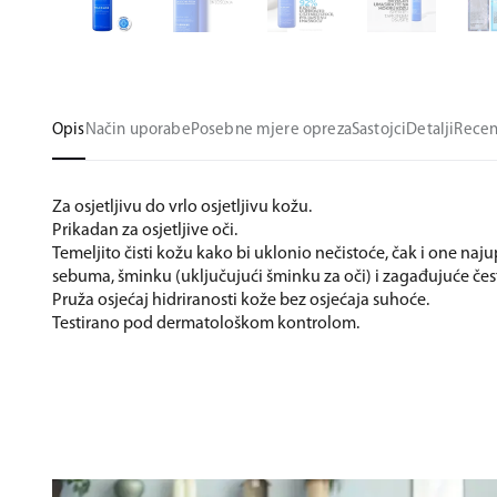
Opis
Način uporabe
Posebne mjere opreza
Sastojci
Detalji
Recen
Za osjetljivu do vrlo osjetljivu kožu.
Prikadan za osjetljive oči.
Temeljito čisti kožu kako bi uklonio nečistoće, čak i one naju
sebuma, šminku (uključujući šminku za oči) i zagađujuće čest
Pruža osjećaj hidriranosti kože bez osjećaja suhoće.
Testirano pod dermatološkom kontrolom.