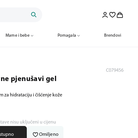
Mame i bebe
Pomagala
Brendovi
C079456
ane pjenušavi gel
 za hidrataciju i čišćenje kože
stave nisu uključeni u cijenu
ostupno
Omiljeno