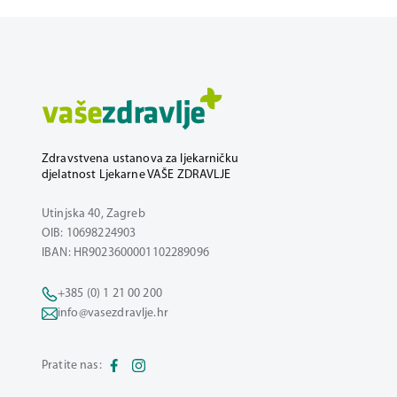
Zdravstvena ustanova za ljekarničku
djelatnost Ljekarne VAŠE ZDRAVLJE
Utinjska 40, Zagreb
OIB: 10698224903
IBAN: HR9023600001102289096
+385 (0) 1 21 00 200
info@vasezdravlje.hr
Pratite nas: