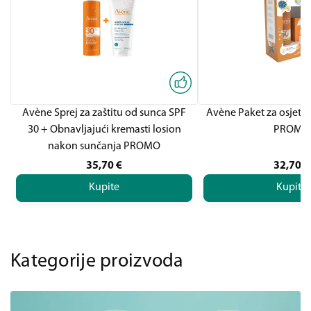
Avène Sprej za zaštitu od sunca SPF
Avène Paket za osjetlj
30 + Obnavljajući kremasti losion
PROMO
nakon sunčanja PROMO
35,70
€
32,70
€
Kupite
Kupite
Kategorije proizvoda