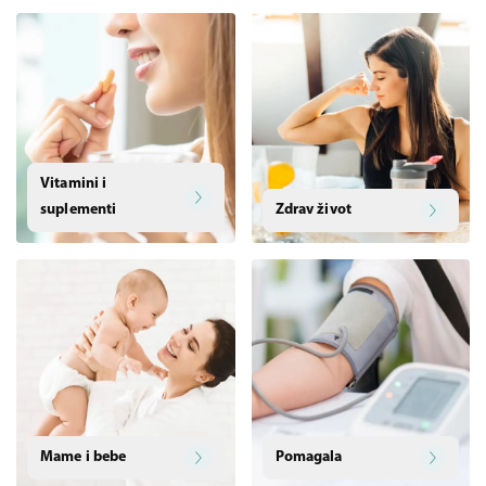
Vitamini i
suplementi
Zdrav život
Mame i bebe
Pomagala