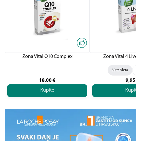
Zona Vital Q10 Complex
Zona Vital 4 Liver,
30 tableta
60
18,00
€
9,95
€
Kupite
Kupite