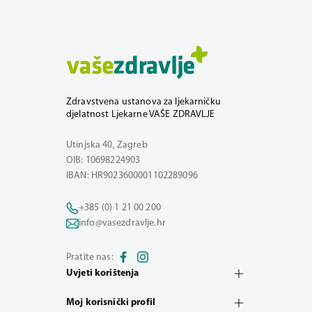
Zdravstvena ustanova za ljekarničku
djelatnost Ljekarne VAŠE ZDRAVLJE
Utinjska 40, Zagreb
OIB: 10698224903
IBAN: HR9023600001102289096
+385 (0) 1 21 00 200
info@vasezdravlje.hr
Pratite nas:
Uvjeti korištenja
Moj korisnički profil