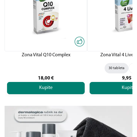
Zona Vital Q10 Complex
Zona Vital 4 Liver,
30 tableta
60
18,00
€
9,95
€
Kupite
Kupite