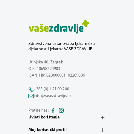
Zdravstvena ustanova za ljekarničku
djelatnost Ljekarne VAŠE ZDRAVLJE
Utinjska 40, Zagreb
OIB: 10698224903
IBAN: HR9023600001102289096
+385 (0) 1 21 00 200
info@vasezdravlje.hr
Pratite nas:
Uvjeti korištenja
Moj korisnički profil