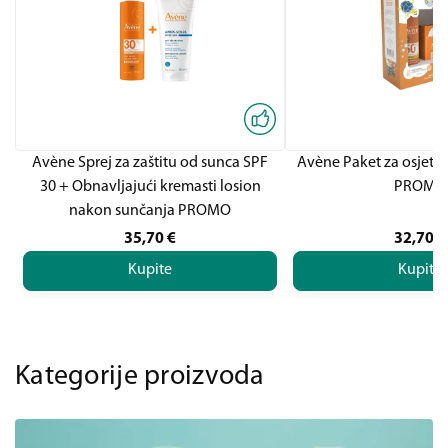
Avène Sprej za zaštitu od sunca SPF
Avène Paket za osjetlj
30 + Obnavljajući kremasti losion
PROMO
nakon sunčanja PROMO
35,70
€
32,70
€
Kupite
Kupite
Kategorije proizvoda