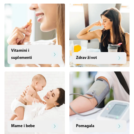
Vitamini i
suplementi
Zdrav život
Mame i bebe
Pomagala