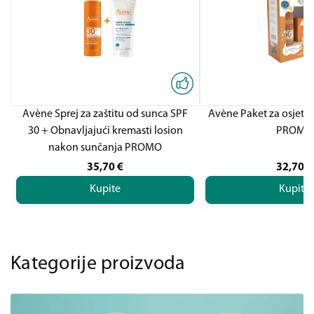
Avène Sprej za zaštitu od sunca SPF
Avène Paket za osjetlj
30 + Obnavljajući kremasti losion
PROMO
nakon sunčanja PROMO
35,70
€
32,70
€
Kupite
Kupite
Kategorije proizvoda