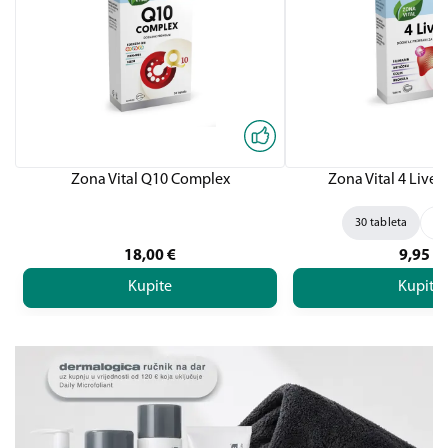
Zona Vital Q10 Complex
Zona Vital 4 Liver,
30 tableta
60
18,00
€
9,95
€
Kupite
Kupite