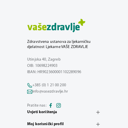
Zdravstvena ustanova za ljekarničku
djelatnost Ljekarne VAŠE ZDRAVLJE
Utinjska 40, Zagreb
OIB: 10698224903
IBAN: HR9023600001102289096
+385 (0) 1 21 00 200
info@vasezdravlje.hr
Pratite nas:
Uvjeti korištenja
Moj korisnički profil