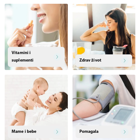
Vitamini i
suplementi
Zdrav život
Mame i bebe
Pomagala