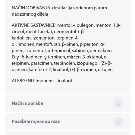
NAČIN DOBIVANJA: destilacija vodenom parom
nadzemnog dijela
AKTIVNE SASTAVNICE: mentol + pulegon, menton, 1,8-
cineol, mentil acetat, neomentol + β-
kariofilen, izomenton, terpinen-4-
ol, limonen, mentofuran, β-pinen, piperiton, α-
pinen, izomentol, α-terpineol, sabinen, germakren
D, γ+δ-kadinen, γ-terpinen, mircen, 3-oktanol, α-
terpinen, paracimen, terpinolen, izopulegol, (Z)-β-
ocimen, kamfen + ?, linalool, (E)-β-ocimen, α-tujen
ALERGENI:Limonene, Linalool
Način uporabe
Posebne mjere opreza