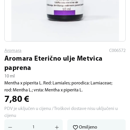
Aromara
C006572
Aromara Eterično ulje Metvica
paprena
10 ml
Mentha x piperita L. Red: Lamiales; porodica: Lamiaceae;
rod: Mentha L.; vrsta: Mentha x piperita L.
7,80
€
PDV je uključen u cijenu / Troškovi dostave nisu uključeni u
cijenu
Omiljeno