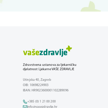
Zdravstvena ustanova za ljekarničku
djelatnost Ljekarne VAŠE ZDRAVLJE
Utinjska 40, Zagreb
OIB: 10698224903
IBAN: HR9023600001102289096
+385 (0) 1 21 00 200
info@vasezdravlje.hr