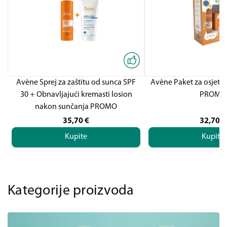
Avène Sprej za zaštitu od sunca SPF
Avène Paket za osjetlj
30 + Obnavljajući kremasti losion
PROMO
nakon sunčanja PROMO
35,70
€
32,70
€
Kupite
Kupite
Kategorije proizvoda