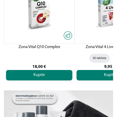
Zona Vital Q10 Complex
Zona Vital 4 Liver,
30 tableta
60
18,00
€
9,95
€
Kupite
Kupite