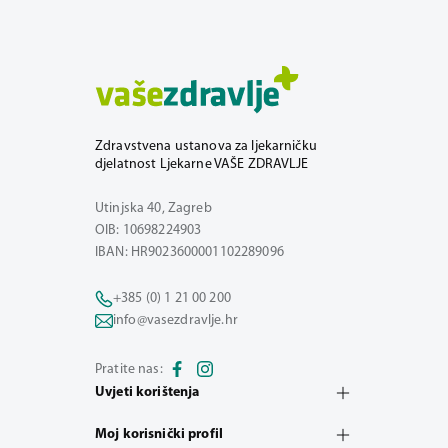
Zdravstvena ustanova za ljekarničku
djelatnost Ljekarne VAŠE ZDRAVLJE
Utinjska 40, Zagreb
OIB: 10698224903
IBAN: HR9023600001102289096
+385 (0) 1 21 00 200
info@vasezdravlje.hr
Pratite nas:
Uvjeti korištenja
Moj korisnički profil