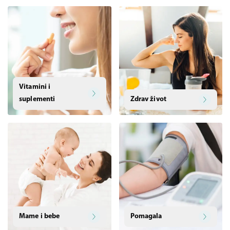
Vitamini i
suplementi
Zdrav život
Mame i bebe
Pomagala