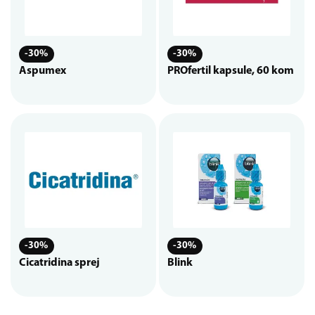
-30%
-30%
Aspumex
PROfertil kapsule, 60 kom
-30%
-30%
Cicatridina sprej
Blink