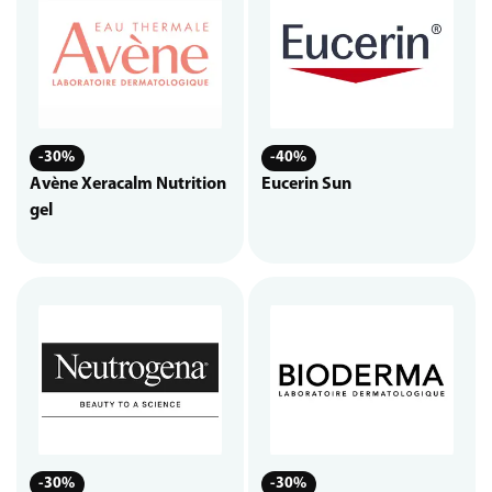
-30%
-40%
Avène Xeracalm Nutrition
Eucerin Sun
gel
-30%
-30%