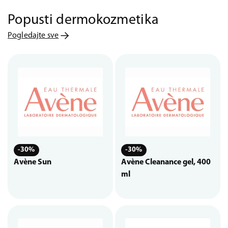
Popusti dermokozmetika
Pogledajte sve
-30%
-30%
Avène Sun
Avène Cleanance gel, 400
ml