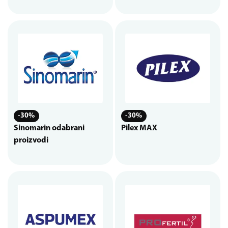
-30%
-30%
Sinomarin odabrani
Pilex MAX
proizvodi