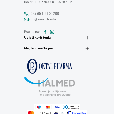
IBAN: HR9023600001102289096
+385 (0) 1 21 00 200
info@vasezdravlje.hr
Pratite nas:
Uvjeti korištenja
Moj korisnički profil