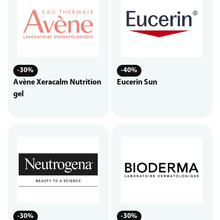
-30%
-40%
Avène Xeracalm Nutrition
Eucerin Sun
gel
-30%
-30%