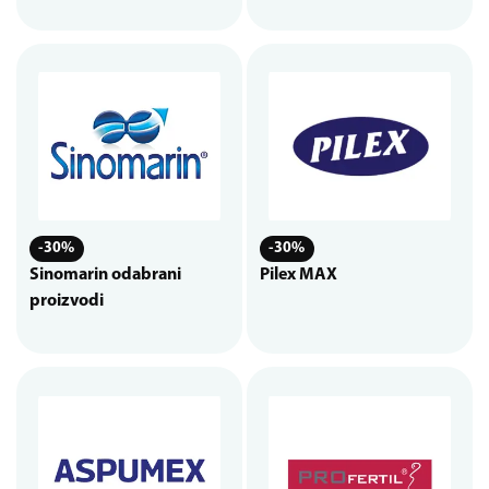
-30%
-30%
Sinomarin odabrani
Pilex MAX
proizvodi