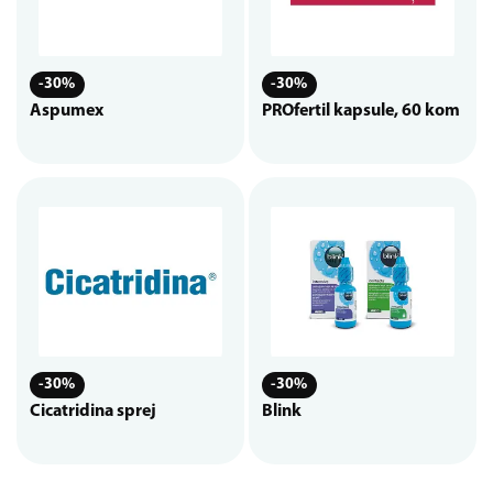
-30%
-30%
Aspumex
PROfertil kapsule, 60 kom
-30%
-30%
Cicatridina sprej
Blink