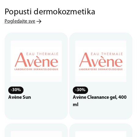
Popusti dermokozmetika
Pogledajte sve
-30%
-30%
Avène Sun
Avène Cleanance gel, 400
ml