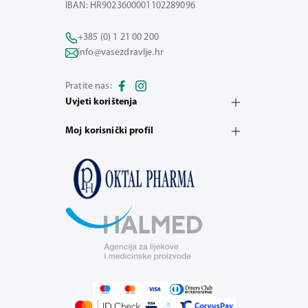
IBAN: HR9023600001102289096
+385 (0) 1 21 00 200
info@vasezdravlje.hr
Pratite nas:
Uvjeti korištenja
Moj korisnički profil