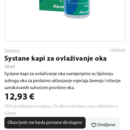
Systane
C007645
Systane kapi za ovlaživanje oka
10 ml
Systane kapi za ovlaživanje oka namijenjene su liječenju
suhoga oka za prolazno uklanjanje osjećaja žarenja i iritacije
uzrokovanih suhoćom površine oka.
12,93
€
PDV je uključen u cijenu / Troškovi dostave nisu uključeni u
cijenu
Obavijesti me kada postane dostupno
Omiljeno