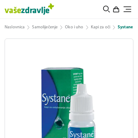
Naslovnica
Samoliječenje
Oko i uho
Kapi za oči
Systane ka