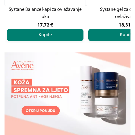
Systane Balance kapi za ovlažavanje
Systane gel za ok
oka
ovlaživan
17,72
€
18,31
€
Kupite
Kupite