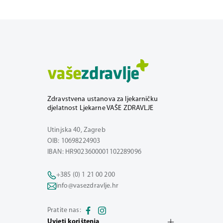
Zdravstvena ustanova za ljekarničku
djelatnost Ljekarne VAŠE ZDRAVLJE
Utinjska 40, Zagreb
OIB: 10698224903
IBAN: HR9023600001102289096
+385 (0) 1 21 00 200
info@vasezdravlje.hr
Pratite nas:
Uvjeti korištenja