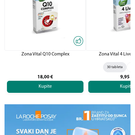
Zona Vital Q10 Complex
Zona Vital 4 Liver,
30 tableta
60
18,00
€
9,95
€
Kupite
Kupite