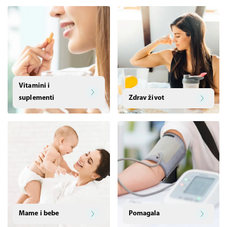
Vitamini i
suplementi
Zdrav život
Mame i bebe
Pomagala