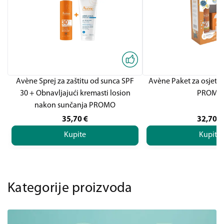
Avène Sprej za zaštitu od sunca SPF
Avène Paket za osjetlj
30 + Obnavljajući kremasti losion
PROMO
nakon sunčanja PROMO
35,70
€
32,70
€
Kupite
Kupite
Kategorije proizvoda