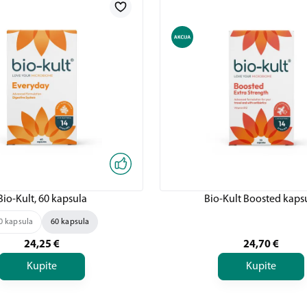
Bio-Kult, 60 kapsula
Bio-Kult Boosted kaps
0 kapsula
60 kapsula
24,25
€
24,70
€
Kupite
Kupite