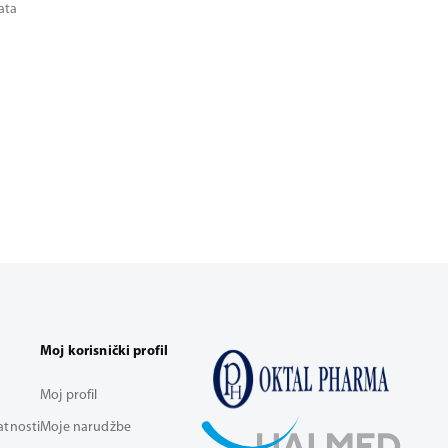
tata
Moj korisnički profil
Moj profil
vatnosti
Moje narudžbe