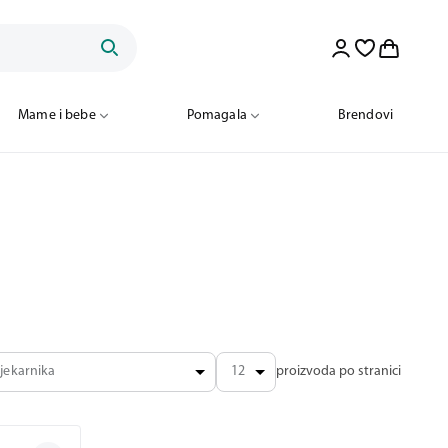
Mame i bebe
Mame i bebe
Pomagala
Pomagala
Brendovi
Brendovi
jekarnika
12
proizvoda po stranici