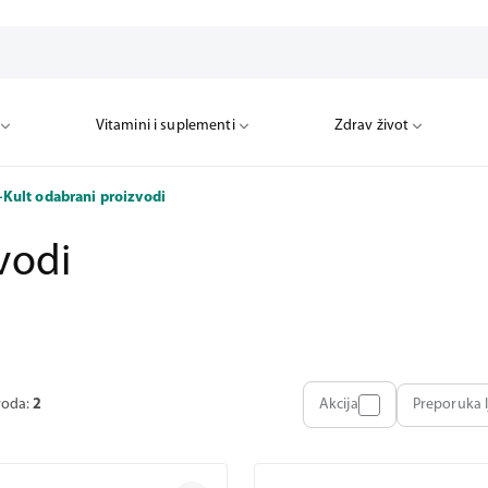
Vitamini i suplementi
Vitamini i suplementi
Zdrav život
Zdrav život
-Kult odabrani proizvodi
vodi
voda:
2
Akcija
Preporuka l