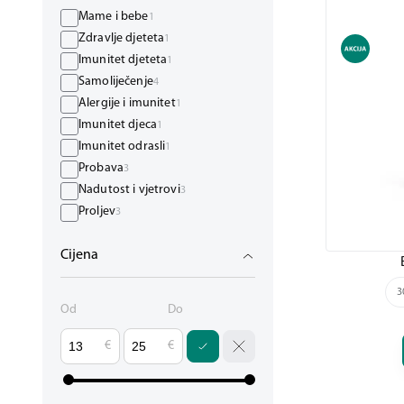
Mame i bebe
1
Zdravlje djeteta
1
Imunitet djeteta
1
Samoliječenje
4
Alergije i imunitet
1
Imunitet djeca
1
Imunitet odrasli
1
Probava
3
Nadutost i vjetrovi
3
Proljev
3
Zatvor
3
Cijena
Vitamini i suplementi
4
Dodaci prehrani
3
3
Probiotici
3
Od
Do
Pripravci posebno za
1
Imunitet
1
€
€