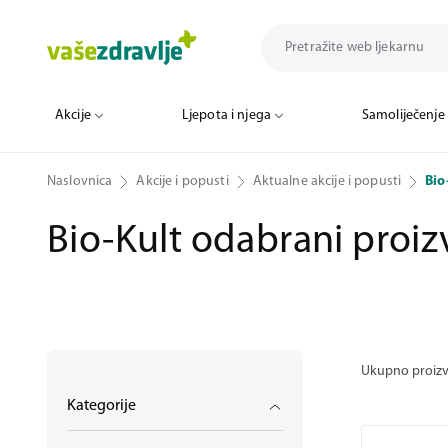
Akcije
Akcije
Ljepota i njega
Ljepota i njega
Samoliječenje
Samoliječenje
Naslovnica
Akcije i popusti
Aktualne akcije i popusti
Bio
Bio-Kult odabrani proiz
Ukupno proiz
Kategorije