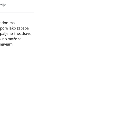
zije
medonima.
 pore lako začepe
paljeno i nezdravo,
a, no može se
njivijim