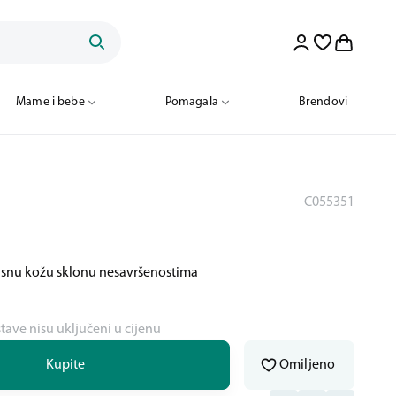
Mame i bebe
Pomagala
Brendovi
C055351
snu kožu sklonu nesavršenostima
stave nisu uključeni u cijenu
Kupite
Omiljeno