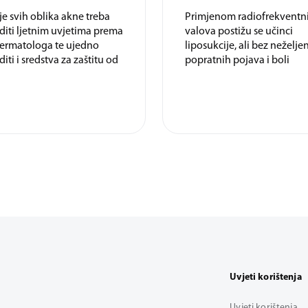
je svih oblika akne treba
Primjenom radiofrekventn
diti ljetnim uvjetima prema
valova postižu se učinci
dermatologa te ujedno
liposukcije, ali bez neželje
iti i sredstva za zaštitu od
popratnih pojava i boli
Uvjeti korištenja