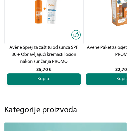
Avène Sprej za zaštitu od sunca SPF
Avène Paket za osjetlj
30 + Obnavljajući kremasti losion
PROMO
nakon sunčanja PROMO
35,70
€
32,70
€
Kupite
Kupite
Kategorije proizvoda