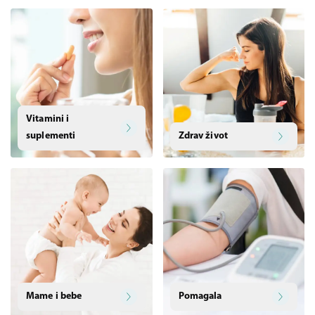
Vitamini i
suplementi
Zdrav život
Mame i bebe
Pomagala