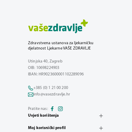
Zdravstvena ustanova za ljekarničku
djelatnost Ljekarne VAŠE ZDRAVLJE
Utinjska 40, Zagreb
OIB: 10698224903
IBAN: HR9023600001102289096
+385 (0) 1 21 00 200
info@vasezdravlje.hr
Pratite nas:
Uvjeti korištenja
Moj korisnički profil