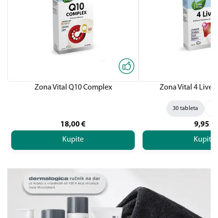
Zona Vital Q10 Complex
Zona Vital 4 Liver,
30 tableta
60
18,00
€
9,95
€
Kupite
Kupite