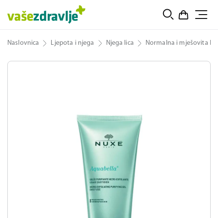
Naslovnica
Ljepota i njega
Njega lica
Normalna i mješovita ko