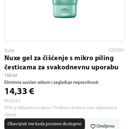
Nuxe
C053361
Nuxe gel za čišćenje s mikro piling
česticama za svakodnevnu uporabu
150 ml
Eliminira suvišan sebum i zaglađuje nepravilnosti
14,33
€
95,53
€/l
PDV je uključen u cijenu / Troškovi dostave nisu uključeni u
cijenu
Obavijesti me kada postane dostupno
Omiljeno