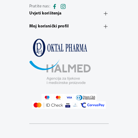
Pratite nas:
Uvjeti korištenja
Moj korisnički profil