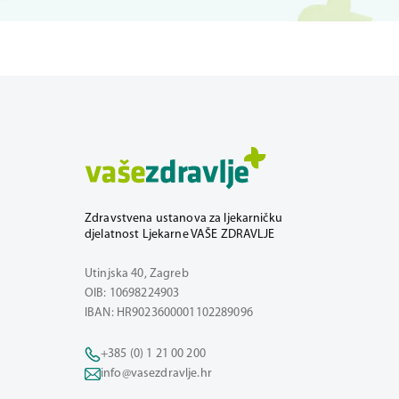
Zdravstvena ustanova za ljekarničku
djelatnost Ljekarne VAŠE ZDRAVLJE
Utinjska 40, Zagreb
OIB: 10698224903
IBAN: HR9023600001102289096
+385 (0) 1 21 00 200
info@vasezdravlje.hr