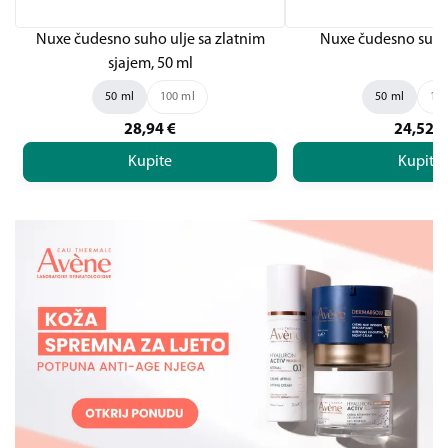
Nuxe čudesno suho ulje sa zlatnim
Nuxe čudesno suho 
sjajem, 50 ml
50 ml
100 ml
50 ml
100
28,94
€
24,52
€
Kupite
Kupite