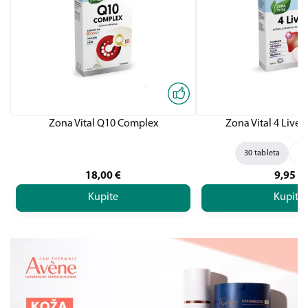
Zona Vital Q10 Complex
Zona Vital 4 Liver,
30 tableta
60
18,00
€
9,95
€
Kupite
Kupite