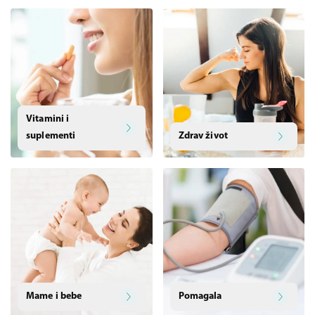
Vitamini i
suplementi
Zdrav život
Mame i bebe
Pomagala