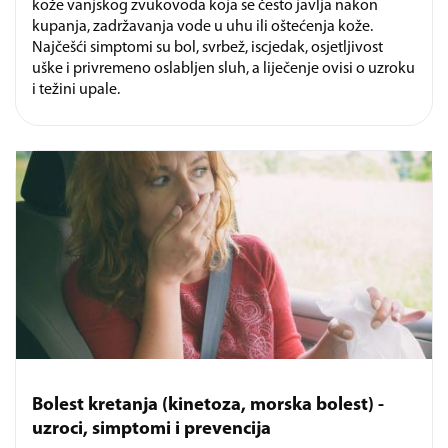
kože vanjskog zvukovoda koja se često javlja nakon
kupanja, zadržavanja vode u uhu ili oštećenja kože.
Najčešći simptomi su bol, svrbež, iscjedak, osjetljivost
uške i privremeno oslabljen sluh, a liječenje ovisi o uzroku
i težini upale.
Bolest kretanja (kinetoza, morska bolest) -
uzroci, simptomi i prevencija