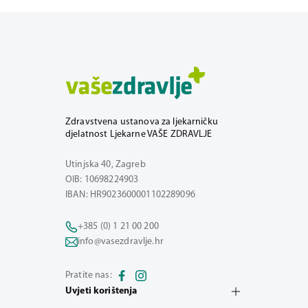
Zdravstvena ustanova za ljekarničku
djelatnost Ljekarne VAŠE ZDRAVLJE
Utinjska 40, Zagreb
OIB: 10698224903
IBAN: HR9023600001102289096
+385 (0) 1 21 00 200
info@vasezdravlje.hr
Pratite nas:
Uvjeti korištenja