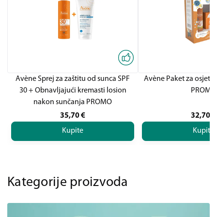
Avène Sprej za zaštitu od sunca SPF
Avène Paket za osjetlj
30 + Obnavljajući kremasti losion
PROMO
nakon sunčanja PROMO
35,70
€
32,70
€
Kupite
Kupite
Kategorije proizvoda