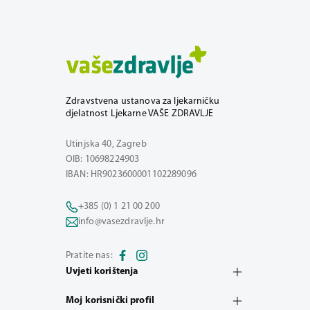
Zdravstvena ustanova za ljekarničku
djelatnost Ljekarne VAŠE ZDRAVLJE
Utinjska 40, Zagreb
OIB: 10698224903
IBAN: HR9023600001102289096
+385 (0) 1 21 00 200
info@vasezdravlje.hr
Pratite nas:
Uvjeti korištenja
Moj korisnički profil