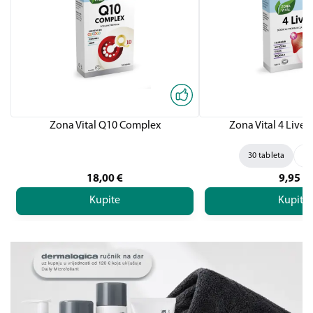
Zona Vital Q10 Complex
Zona Vital 4 Liver,
30 tableta
60
18,00
€
9,95
€
Kupite
Kupite