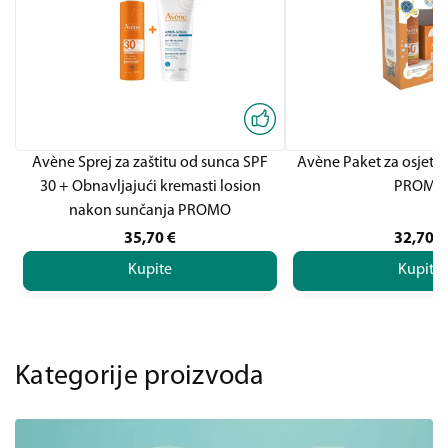
Avène Sprej za zaštitu od sunca SPF
Avène Paket za osjetlj
30 + Obnavljajući kremasti losion
PROMO
nakon sunčanja PROMO
35,70
€
32,70
€
Kupite
Kupite
Kategorije proizvoda