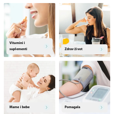
Vitamini i
suplementi
Zdrav život
Mame i bebe
Pomagala