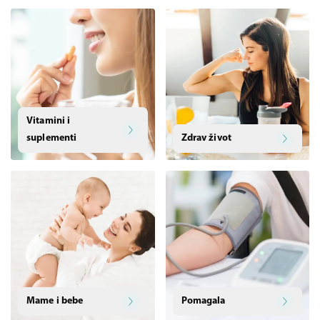
Vitamini i
suplementi
Zdrav život
Mame i bebe
Pomagala