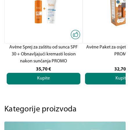
Avène Sprej za zaštitu od sunca SPF
Avène Paket za osjetlj
30 + Obnavljajući kremasti losion
PROMO
nakon sunčanja PROMO
35,70
€
32,70
€
Kupite
Kupite
Kategorije proizvoda