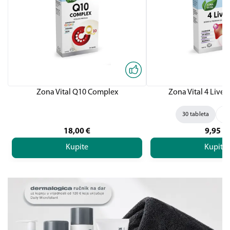
Zona Vital Q10 Complex
Zona Vital 4 Liver,
30 tableta
60
18,00
€
9,95
€
Kupite
Kupite