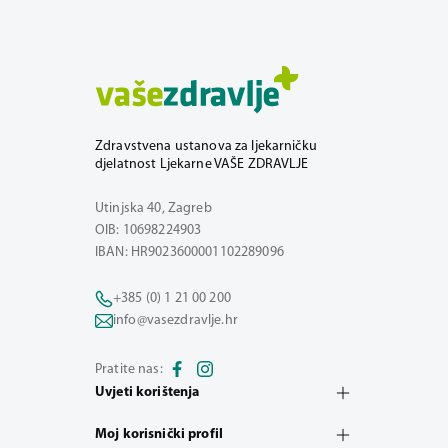
Zdravstvena ustanova za ljekarničku
djelatnost Ljekarne VAŠE ZDRAVLJE
Utinjska 40, Zagreb
OIB: 10698224903
IBAN: HR9023600001102289096
+385 (0) 1 21 00 200
info@vasezdravlje.hr
Pratite nas:
Uvjeti korištenja
Moj korisnički profil