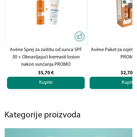
Avène Sprej za zaštitu od sunca SPF
Avène Paket za osjetlj
30 + Obnavljajući kremasti losion
PROMO
nakon sunčanja PROMO
35,70
€
32,70
€
Kupite
Kupite
Kategorije proizvoda