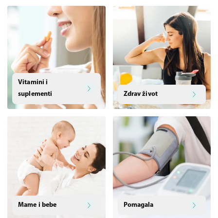
Vitamini i
suplementi
Zdrav život
Mame i bebe
Pomagala