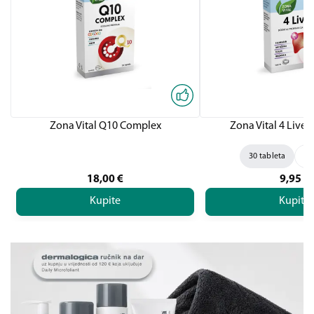
Zona Vital Q10 Complex
Zona Vital 4 Liver,
30 tableta
60
18,00
€
9,95
€
Kupite
Kupite